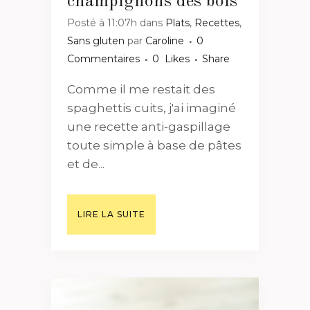
champignons des bois
Posté à 11:07h
dans
Plats
,
Recettes
,
Sans gluten
par
Caroline
0
Commentaires
0
Likes
Share
Comme il me restait des
spaghettis cuits, j'ai imaginé
une recette anti-gaspillage
toute simple à base de pâtes
et de...
LIRE LA SUITE