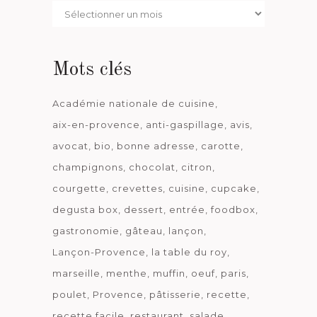
Par
date
Mots clés
Académie nationale de cuisine
aix-en-provence
anti-gaspillage
avis
avocat
bio
bonne adresse
carotte
champignons
chocolat
citron
courgette
crevettes
cuisine
cupcake
degusta box
dessert
entrée
foodbox
gastronomie
gâteau
lançon
Lançon-Provence
la table du roy
marseille
menthe
muffin
oeuf
paris
poulet
Provence
pâtisserie
recette
recette facile
restaurant
salade