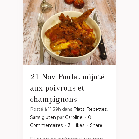
21 Nov
Poulet mijoté
aux poivrons et
champignons
Posté à 11:39h
dans
Plats
,
Recettes
,
Sans gluten
par
Caroline
0
Commentaires
3
Likes
Share
Et si on se préparait un bon