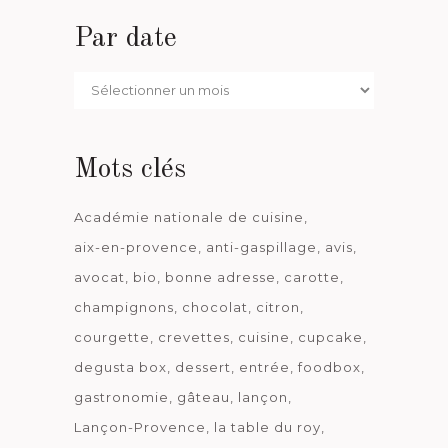
Par date
Par
date
Mots clés
Académie nationale de cuisine
aix-en-provence
anti-gaspillage
avis
avocat
bio
bonne adresse
carotte
champignons
chocolat
citron
courgette
crevettes
cuisine
cupcake
degusta box
dessert
entrée
foodbox
gastronomie
gâteau
lançon
Lançon-Provence
la table du roy