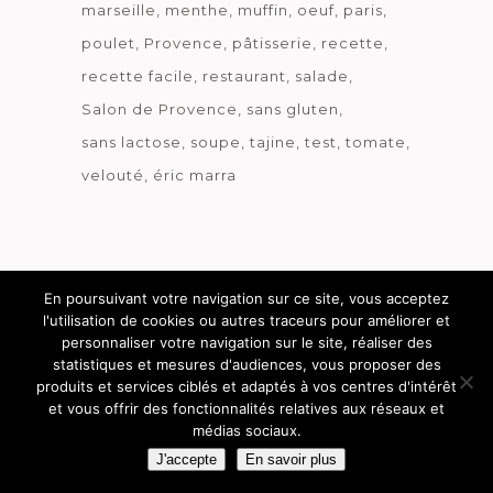
marseille
menthe
muffin
oeuf
paris
poulet
Provence
pâtisserie
recette
recette facile
restaurant
salade
Salon de Provence
sans gluten
sans lactose
soupe
tajine
test
tomate
velouté
éric marra
En poursuivant votre navigation sur ce site, vous acceptez
l'utilisation de cookies ou autres traceurs pour améliorer et
personnaliser votre navigation sur le site, réaliser des
statistiques et mesures d'audiences, vous proposer des
produits et services ciblés et adaptés à vos centres d'intérêt
et vous offrir des fonctionnalités relatives aux réseaux et
Découvrez le métier de la cuisine.
médias sociaux.
J'accepte
En savoir plus