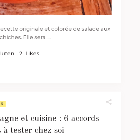
ecette originale et colorée de salade aux
ches. Elle sera......
luten
2
Likes
26
gne et cuisine : 6 accords
 à tester chez soi