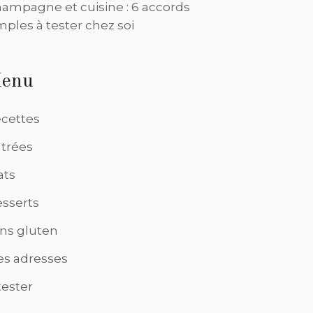
ampagne et cuisine : 6 accords
mples à tester chez soi
enu
cettes
trées
ats
sserts
ns gluten
s adresses
tester