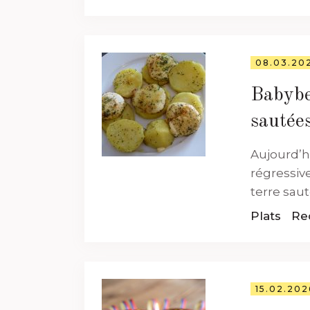
08.03.20
Babybe
sautée
Aujourd’h
régressiv
terre sauté
Plats
Re
15.02.202