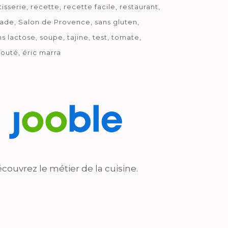
tisserie
recette
recette facile
restaurant
lade
Salon de Provence
sans gluten
ns lactose
soupe
tajine
test
tomate
louté
éric marra
couvrez le métier de la cuisine.