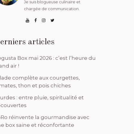
Ch
Je suis blogueuse culinaire et
chargée de communication.
acco
C
erniers articles
gusta Box mai 2026 : c’est l’heure du
and air !
lade complète aux courgettes,
mates, thon et pois chiches
urdes : entre pluie, spiritualité et
couvertes
Ro réinvente la gourmandise avec
e box saine et réconfortante