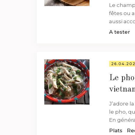
Le champa
fêtes ou a
aussi acc
A tester
26.04.20
Le pho,
vietna
J’adore la
le pho, qu
En général,.
Plats
Re