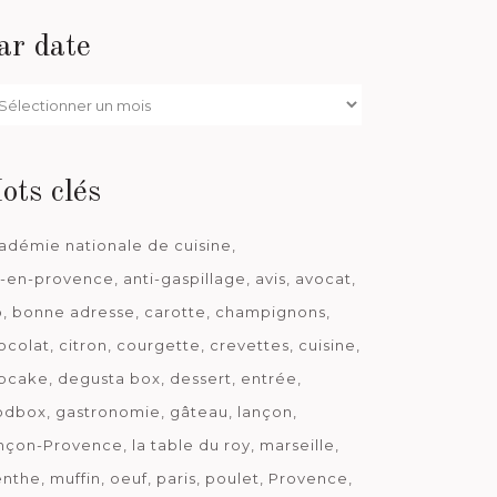
ar date
r
te
ots clés
adémie nationale de cuisine
x-en-provence
anti-gaspillage
avis
avocat
o
bonne adresse
carotte
champignons
ocolat
citron
courgette
crevettes
cuisine
pcake
degusta box
dessert
entrée
odbox
gastronomie
gâteau
lançon
nçon-Provence
la table du roy
marseille
nthe
muffin
oeuf
paris
poulet
Provence