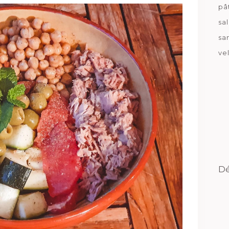
pâ
sa
sa
ve
Dé