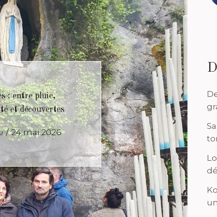
saine et réconfortante
Caroline
24 mai 2026
D
De
gr
Sa
to
Lo
dé
Ko
un