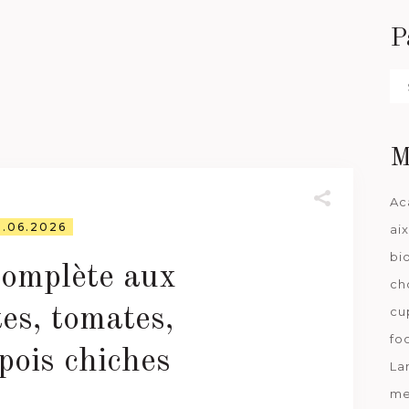
P
Pa
da
M
Ac
5.06.2026
ai
bi
complète aux
ch
cu
es, tomates,
fo
pois chiches
La
me