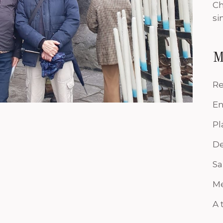
Ch
si
M
Re
En
Pl
De
Sa
Me
A 