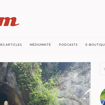
ES ARTICLES
MÉDIUMNITÉ
PODCASTS
E-BOUTIQU
KoRo réinvente la
gourmandise avec une box