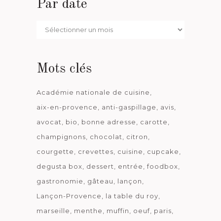
Par date
Par
date
Mots clés
Académie nationale de cuisine
aix-en-provence
anti-gaspillage
avis
avocat
bio
bonne adresse
carotte
champignons
chocolat
citron
courgette
crevettes
cuisine
cupcake
degusta box
dessert
entrée
foodbox
gastronomie
gâteau
lançon
Lançon-Provence
la table du roy
marseille
menthe
muffin
oeuf
paris