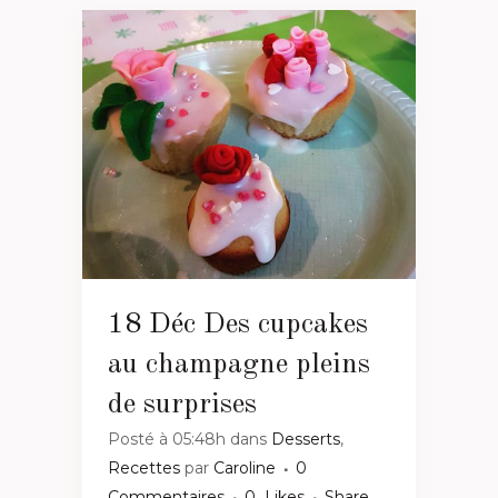
18 Déc
Des cupcakes
au champagne pleins
de surprises
Posté à 05:48h
dans
Desserts
,
Recettes
par
Caroline
0
Commentaires
0
Likes
Share