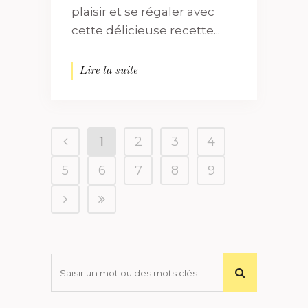
plaisir et se régaler avec
cette délicieuse recette...
Lire la suite
1
2
3
4
5
6
7
8
9