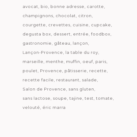
avocat
bio
bonne adresse
carotte
champignons
chocolat
citron
courgette
crevettes
cuisine
cupcake
degusta box
dessert
entrée
foodbox
gastronomie
gâteau
lançon
Lançon-Provence
la table du roy
marseille
menthe
muffin
oeuf
paris
poulet
Provence
pâtisserie
recette
recette facile
restaurant
salade
Salon de Provence
sans gluten
sans lactose
soupe
tajine
test
tomate
velouté
éric marra