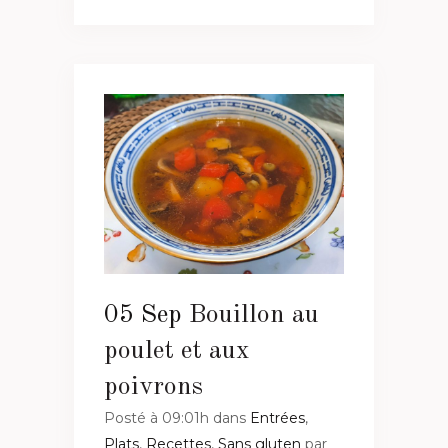
05 Sep
Bouillon au
poulet et aux
poivrons
Posté à 09:01h
dans
Entrées
,
Plats
,
Recettes
,
Sans gluten
par