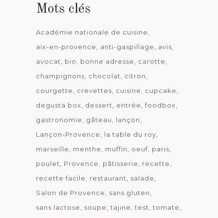
Mots clés
Académie nationale de cuisine
aix-en-provence
anti-gaspillage
avis
avocat
bio
bonne adresse
carotte
champignons
chocolat
citron
courgette
crevettes
cuisine
cupcake
degusta box
dessert
entrée
foodbox
gastronomie
gâteau
lançon
Lançon-Provence
la table du roy
marseille
menthe
muffin
oeuf
paris
poulet
Provence
pâtisserie
recette
recette facile
restaurant
salade
Salon de Provence
sans gluten
sans lactose
soupe
tajine
test
tomate