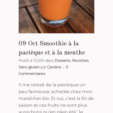
09 Oct
Smoothie à la
pastèque et à la menthe
Posté à 13:20h
dans
Desserts
,
Recettes
,
Sans gluten
par
Caroline
0
Commentaires
Il me restait de la pastèque un
peu farineuse, achetée chez mon
maraîcher bio. Et oui, c’est la fin de
saison et ces fruits ne sont plus
aussi bons qu’en plein été. Je