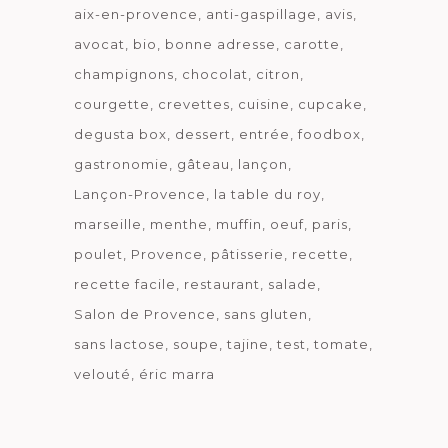
aix-en-provence
anti-gaspillage
avis
avocat
bio
bonne adresse
carotte
champignons
chocolat
citron
courgette
crevettes
cuisine
cupcake
degusta box
dessert
entrée
foodbox
gastronomie
gâteau
lançon
Lançon-Provence
la table du roy
marseille
menthe
muffin
oeuf
paris
poulet
Provence
pâtisserie
recette
recette facile
restaurant
salade
Salon de Provence
sans gluten
sans lactose
soupe
tajine
test
tomate
velouté
éric marra