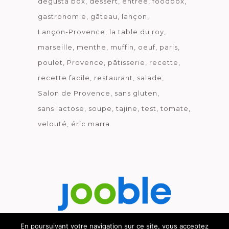
degusta box
dessert
entrée
foodbox
gastronomie
gâteau
lançon
Lançon-Provence
la table du roy
marseille
menthe
muffin
oeuf
paris
poulet
Provence
pâtisserie
recette
recette facile
restaurant
salade
Salon de Provence
sans gluten
sans lactose
soupe
tajine
test
tomate
velouté
éric marra
En poursuivant votre navigation sur ce site, vous acceptez