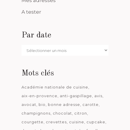
Mes adresses
A tester
Par date
Par
date
Mots clés
Académie nationale de cuisine
aix-en-provence
anti-gaspillage
avis
avocat
bio
bonne adresse
carotte
champignons
chocolat
citron
courgette
crevettes
cuisine
cupcake