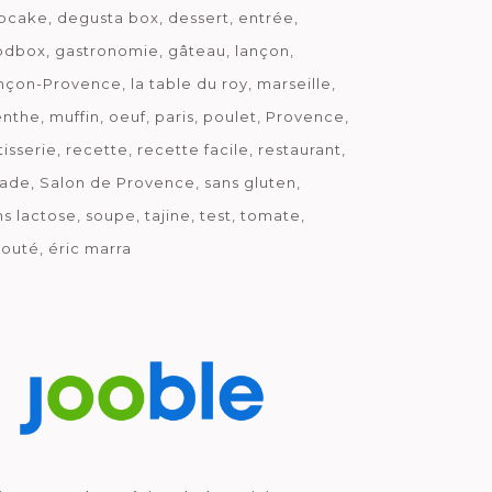
pcake
degusta box
dessert
entrée
odbox
gastronomie
gâteau
lançon
nçon-Provence
la table du roy
marseille
nthe
muffin
oeuf
paris
poulet
Provence
tisserie
recette
recette facile
restaurant
lade
Salon de Provence
sans gluten
ns lactose
soupe
tajine
test
tomate
louté
éric marra