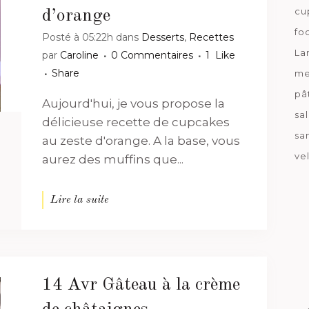
cu
d’orange
fo
Posté à 05:22h
dans
Desserts
,
Recettes
La
par
Caroline
0 Commentaires
1
Like
Share
me
pâ
Aujourd'hui, je vous propose la
sa
délicieuse recette de cupcakes
sa
au zeste d'orange. A la base, vous
ve
aurez des muffins que...
Lire la suite
14 Avr
Gâteau à la crème