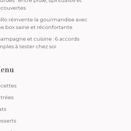
urdes : entre pluie, spiritualité et
couvertes
Ro réinvente la gourmandise avec
e box saine et réconfortante
ampagne et cuisine : 6 accords
mples à tester chez soi
enu
cettes
trées
ats
sserts