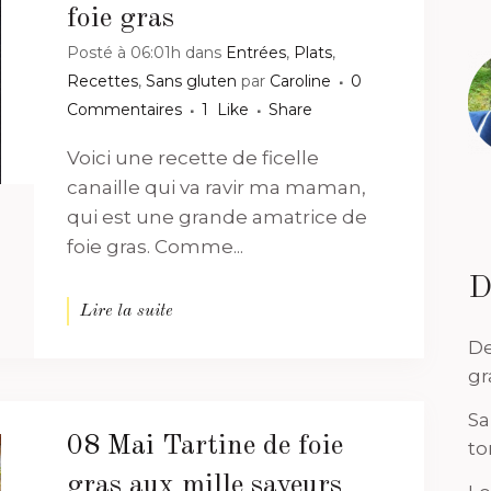
foie gras
Posté à 06:01h
dans
Entrées
,
Plats
,
Recettes
,
Sans gluten
par
Caroline
0
Commentaires
1
Like
Share
Voici une recette de ficelle
canaille qui va ravir ma maman,
qui est une grande amatrice de
foie gras. Comme...
D
Lire la suite
De
gr
Sa
08 Mai
Tartine de foie
to
gras aux mille saveurs