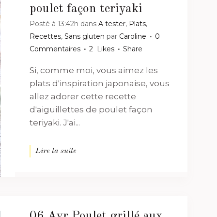
poulet façon teriyaki
Posté à 13:42h
dans
A tester
,
Plats
,
Recettes
,
Sans gluten
par
Caroline
0
Commentaires
2
Likes
Share
Si, comme moi, vous aimez les
plats d'inspiration japonaise, vous
allez adorer cette recette
d'aiguillettes de poulet façon
teriyaki. J'ai...
Lire la suite
06 Avr
Poulet grillé aux