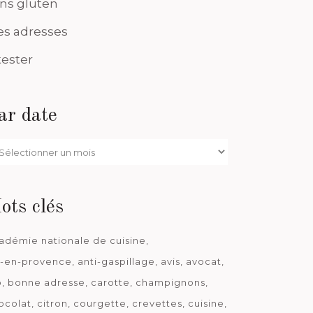
ns gluten
s adresses
tester
ar date
r
te
ots clés
adémie nationale de cuisine
x-en-provence
anti-gaspillage
avis
avocat
o
bonne adresse
carotte
champignons
ocolat
citron
courgette
crevettes
cuisine