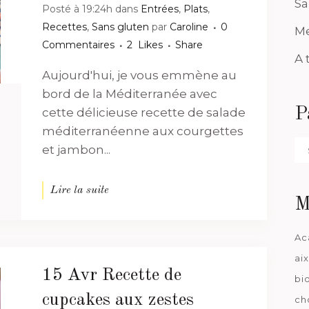
Sa
Posté à 19:24h
dans
Entrées
,
Plats
,
Recettes
,
Sans gluten
par
Caroline
0
Me
Commentaires
2
Likes
Share
A 
Aujourd'hui, je vous emmène au
bord de la Méditerranée avec
P
cette délicieuse recette de salade
méditerranéenne aux courgettes
Pa
et jambon...
da
Lire la suite
M
Ac
ai
15 Avr
Recette de
bi
cupcakes aux zestes
ch