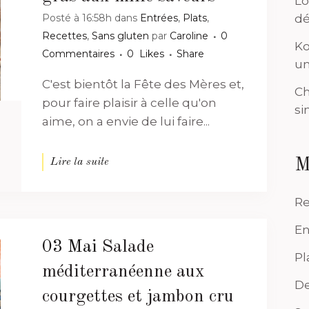
Lo
Posté à 16:58h
dans
Entrées
,
Plats
,
dé
Recettes
,
Sans gluten
par
Caroline
0
Ko
Commentaires
0
Likes
Share
un
C'est bientôt la Fête des Mères et,
Ch
pour faire plaisir à celle qu'on
si
aime, on a envie de lui faire...
M
Lire la suite
Re
En
03 Mai
Salade
Pl
méditerranéenne aux
De
courgettes et jambon cru