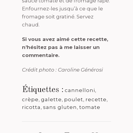
sauce tomate et de fromage râpé.
Enfournez-les jusqu’à ce que le
fromage soit gratiné. Servez
chaud.
Si vous avez aimé cette recette,
n’hésitez pas à me laisser un
commentaire.
Crédit photo : Caroline Générosi
Étiquettes :
cannelloni
,
crèpe
,
galette
,
poulet
,
recette
,
ricotta
,
sans gluten
,
tomate