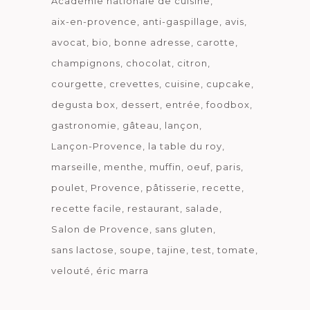
Académie nationale de cuisine
aix-en-provence
anti-gaspillage
avis
avocat
bio
bonne adresse
carotte
champignons
chocolat
citron
courgette
crevettes
cuisine
cupcake
degusta box
dessert
entrée
foodbox
gastronomie
gâteau
lançon
Lançon-Provence
la table du roy
marseille
menthe
muffin
oeuf
paris
poulet
Provence
pâtisserie
recette
recette facile
restaurant
salade
Salon de Provence
sans gluten
sans lactose
soupe
tajine
test
tomate
velouté
éric marra