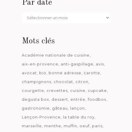
Par date
Par
date
Mots clés
Académie nationale de cuisine
aix-en-provence
anti-gaspillage
avis
avocat
bio
bonne adresse
carotte
champignons
chocolat
citron
courgette
crevettes
cuisine
cupcake
degusta box
dessert
entrée
foodbox
gastronomie
gâteau
lançon
Lançon-Provence
la table du roy
marseille
menthe
muffin
oeuf
paris