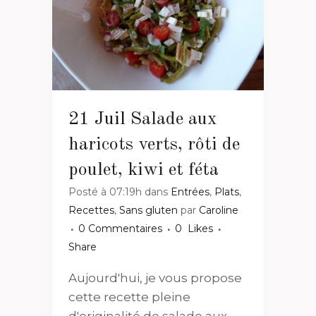
21 Juil
Salade aux
haricots verts, rôti de
poulet, kiwi et féta
Posté à 07:19h
dans
Entrées
,
Plats
,
Recettes
,
Sans gluten
par
Caroline
0 Commentaires
0
Likes
Share
Aujourd'hui, je vous propose
cette recette pleine
d'originalité de salade aux