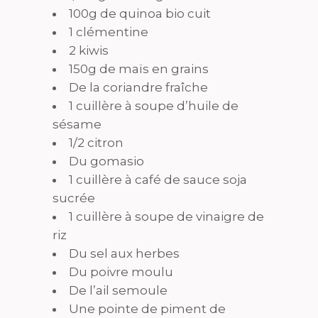
100g de quinoa bio cuit
1 clémentine
2 kiwis
150g de maïs en grains
De la coriandre fraîche
1 cuillère à soupe d’huile de
sésame
1/2 citron
Du gomasio
1 cuillère à café de sauce soja
sucrée
1 cuillère à soupe de vinaigre de
riz
Du sel aux herbes
Du poivre moulu
De l’ail semoule
Une pointe de piment de