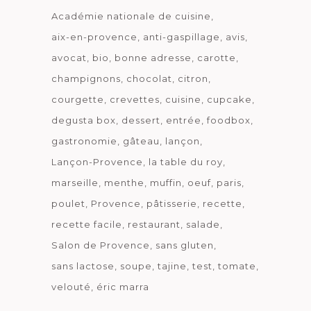
Académie nationale de cuisine
aix-en-provence
anti-gaspillage
avis
avocat
bio
bonne adresse
carotte
champignons
chocolat
citron
courgette
crevettes
cuisine
cupcake
degusta box
dessert
entrée
foodbox
gastronomie
gâteau
lançon
Lançon-Provence
la table du roy
marseille
menthe
muffin
oeuf
paris
poulet
Provence
pâtisserie
recette
recette facile
restaurant
salade
Salon de Provence
sans gluten
sans lactose
soupe
tajine
test
tomate
velouté
éric marra