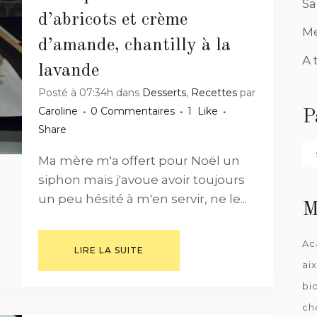
Sa
d’abricots et crème
Me
d’amande, chantilly à la
A 
lavande
Posté à 07:34h
dans
Desserts
,
Recettes
par
Caroline
0 Commentaires
1
Like
P
Share
Pa
Ma mère m'a offert pour Noël un
da
siphon mais j'avoue avoir toujours
un peu hésité à m'en servir, ne le...
M
Ac
LIRE LA SUITE
ai
bi
ch