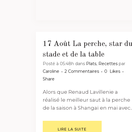
17 Août
La perche, star d
stade et de la table
Posté à 05:48h
dans
Plats
,
Recettes
par
Caroline
2 Commentaires
0
Likes
Share
Alors que Renaud Lavillenie a
réalisé le meilleur saut à la perche
de la saison à Shangaï en mai avec..
LIRE LA SUITE