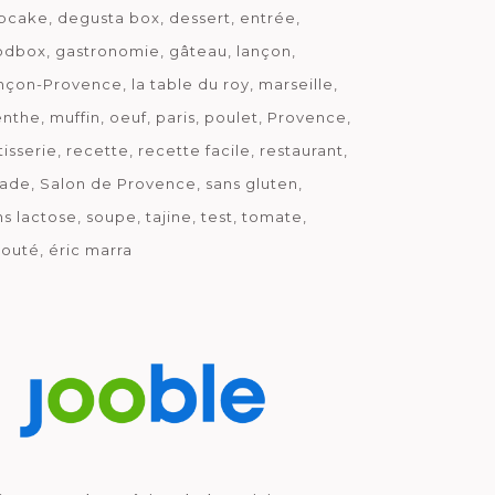
pcake
degusta box
dessert
entrée
odbox
gastronomie
gâteau
lançon
nçon-Provence
la table du roy
marseille
nthe
muffin
oeuf
paris
poulet
Provence
tisserie
recette
recette facile
restaurant
lade
Salon de Provence
sans gluten
ns lactose
soupe
tajine
test
tomate
louté
éric marra