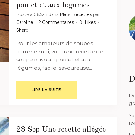
poulet et aux légumes
Posté à 06:52h
dans
Plats
,
Recettes
par
Caroline
2 Commentaires
0
Likes
Share
Pour les amateurs de soupes
comme moi, voici une recette de
soupe miso au poulet et aux
légumes, facile, savoureuse...
D
LIRE LA SUITE
De
gr
Sa
to
28 Sep
Une recette allégée