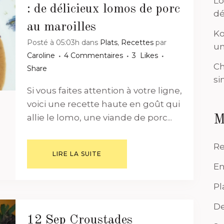
Lo
: de délicieux lomos de porc
dé
au maroilles
Ko
Posté à 05:03h
dans
Plats
,
Recettes
par
un
Caroline
4 Commentaires
3
Likes
Ch
Share
si
Si vous faites attention à votre ligne,
voici une recette haute en goût qui
allie le lomo, une viande de porc...
M
Re
LIRE LA SUITE
En
Pl
De
12 Sep
Croustades