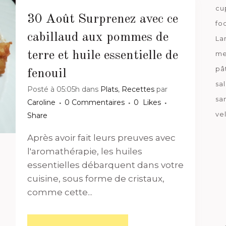
cu
30 Août
Surprenez avec ce
fo
cabillaud aux pommes de
La
terre et huile essentielle de
me
pâ
fenouil
sa
Posté à 05:05h
dans
Plats
,
Recettes
par
sa
Caroline
0 Commentaires
0
Likes
ve
Share
Après avoir fait leurs preuves avec
l'aromathérapie, les huiles
essentielles débarquent dans votre
cuisine, sous forme de cristaux,
comme cette...