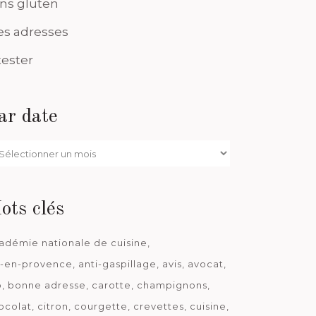
ns gluten
s adresses
tester
ar date
r
te
ots clés
adémie nationale de cuisine
x-en-provence
anti-gaspillage
avis
avocat
o
bonne adresse
carotte
champignons
ocolat
citron
courgette
crevettes
cuisine