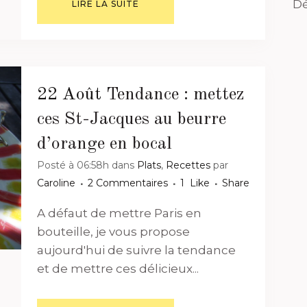
Dé
LIRE LA SUITE
22 Août
Tendance : mettez
ces St-Jacques au beurre
d’orange en bocal
Posté à 06:58h
dans
Plats
,
Recettes
par
Caroline
2 Commentaires
1
Like
Share
A défaut de mettre Paris en
bouteille, je vous propose
aujourd'hui de suivre la tendance
et de mettre ces délicieux...