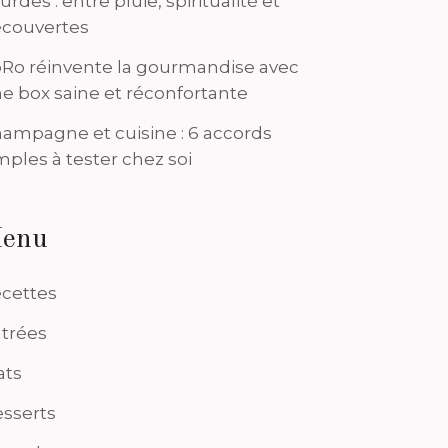
urdes : entre pluie, spiritualité et
couvertes
Ro réinvente la gourmandise avec
e box saine et réconfortante
ampagne et cuisine : 6 accords
mples à tester chez soi
enu
cettes
trées
ats
sserts