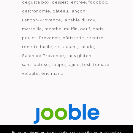
degusta box
dessert
entrée
foodbox
gastronomie
gâteau
lançon
Lançon-Provence
la table du roy
marseille
menthe
muffin
oeuf
paris
poulet
Provence
pâtisserie
recette
recette facile
restaurant
salade
Salon de Provence
sans gluten
sans lactose
soupe
tajine
test
tomate
velouté
éric marra
En poursuivant votre navigation sur ce site, vous acceptez