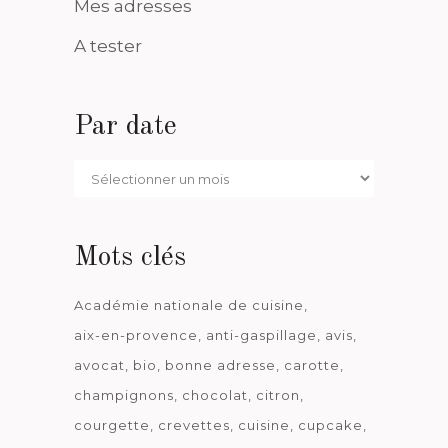
Mes adresses
A tester
Par date
Par
date
Mots clés
Académie nationale de cuisine
aix-en-provence
anti-gaspillage
avis
avocat
bio
bonne adresse
carotte
champignons
chocolat
citron
courgette
crevettes
cuisine
cupcake