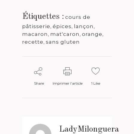
Étiquettes :
cours de
pâtisserie
,
épices
,
lançon
,
macaron
,
mat'caron
,
orange
,
recette
,
sans gluten
Share
Imprimer l’article
1
Like
LadyMilonguera