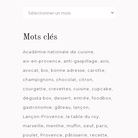
Par
date
Mots clés
Académie nationale de cuisine
aix-en-provence
anti-gaspillage
avis
avocat
bio
bonne adresse
carotte
champignons
chocolat
citron
courgette
crevettes
cuisine
cupcake
degusta box
dessert
entrée
foodbox
gastronomie
gâteau
lançon
Lançon-Provence
la table du roy
marseille
menthe
muffin
oeuf
paris
poulet
Provence
pâtisserie
recette