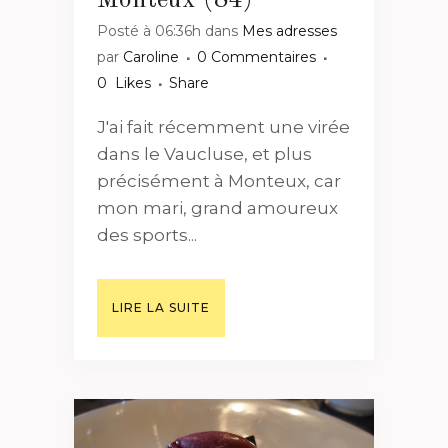
Monteux (84)
Posté à 06:36h
dans
Mes adresses
par
Caroline
0 Commentaires
0
Likes
Share
J'ai fait récemment une virée
dans le Vaucluse, et plus
précisément à Monteux, car
mon mari, grand amoureux
des sports...
LIRE LA SUITE