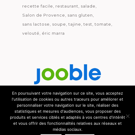
recette facile
restaurant
salade
Salon de Provence
sans gluten
sans lactose
soupe
tajine
test
tomate
velouté
éric marra
En poursuivant votre navigation sur ce site, vous acceptez
l'utilisation de cookies ou autres traceurs pour améliorer et
Découvrez le métier de la cuisine.
personnaliser votre navigation sur le site, réaliser des
statistiques et mesures d'audiences, vous proposer des
produits et services ciblés et adaptés à vos centres d'intérêt
et vous offrir des fonctionnalités relatives aux réseaux et
médias sociaux.
© GOURMICOM 2019 - 2026 - HÉBERGÉ CHEZ