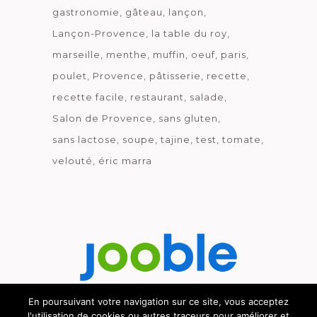
gastronomie
gâteau
lançon
Lançon-Provence
la table du roy
marseille
menthe
muffin
oeuf
paris
poulet
Provence
pâtisserie
recette
recette facile
restaurant
salade
Salon de Provence
sans gluten
sans lactose
soupe
tajine
test
tomate
velouté
éric marra
En poursuivant votre navigation sur ce site, vous acceptez
l'utilisation de cookies ou autres traceurs pour améliorer et