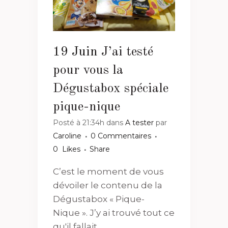
19 Juin
J’ai testé
pour vous la
Dégustabox spéciale
pique-nique
Posté à 21:34h
dans
A tester
par
Caroline
0 Commentaires
0
Likes
Share
C’est le moment de vous
dévoiler le contenu de la
Dégustabox « Pique-
Nique ». J’y ai trouvé tout ce
qu'il fallait...