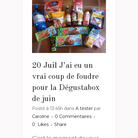
20 Juil
J’ai eu un
vrai coup de foudre
pour la Dégustabox
de juin
Posté à 13:45h
dans
A tester
par
Caroline
0 Commentaires
0
Likes
Share
C’est le moment de vous