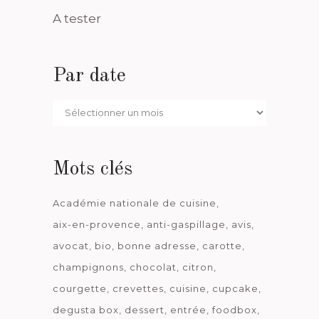
A tester
Par date
Par
date
Mots clés
Académie nationale de cuisine
aix-en-provence
anti-gaspillage
avis
avocat
bio
bonne adresse
carotte
champignons
chocolat
citron
courgette
crevettes
cuisine
cupcake
degusta box
dessert
entrée
foodbox