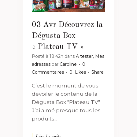
03 Avr
Découvrez la
Dégusta Box
« Plateau TV »
Posté à 18:42h
dans
A tester
,
Mes
adresses
par
Caroline
0
Commentaires
0
Likes
Share
C’est le moment de vous
dévoiler le contenu de la
Dégusta Box "Plateau TV".
J’ai aimé presque tous les
produits...
Lire la suite