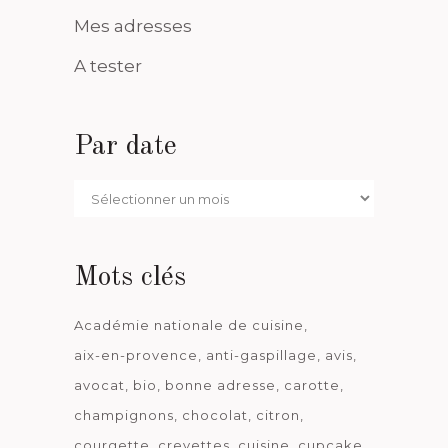
Mes adresses
A tester
Par date
Par
date
Mots clés
Académie nationale de cuisine
aix-en-provence
anti-gaspillage
avis
avocat
bio
bonne adresse
carotte
champignons
chocolat
citron
courgette
crevettes
cuisine
cupcake