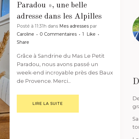
Paradou », une belle
adresse dans les Alpilles
Posté à 11:31h
dans
Mes adresses
par
Caroline
0 Commentaires
1
Like
Share
Grâce à Sandrine du Mas Le Petit
Paradou, nous avons passé un
week-end incroyable près des Baux
D
de Provence. Merci...
De
LIRE LA SUITE
gr
Sa
to