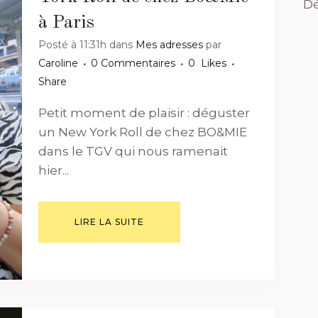
Dé
à Paris
Posté à 11:31h
dans
Mes adresses
par
Caroline
0 Commentaires
0
Likes
Share
Petit moment de plaisir : déguster
un New York Roll de chez BO&MIE
dans le TGV qui nous ramenait
hier...
LIRE LA SUITE