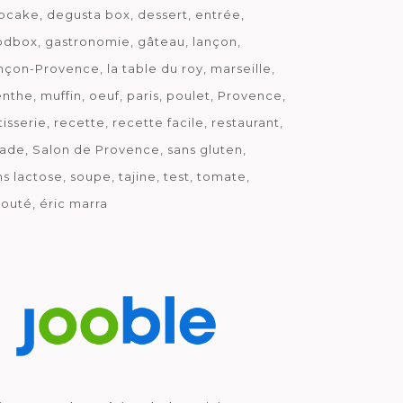
pcake
degusta box
dessert
entrée
odbox
gastronomie
gâteau
lançon
nçon-Provence
la table du roy
marseille
nthe
muffin
oeuf
paris
poulet
Provence
tisserie
recette
recette facile
restaurant
lade
Salon de Provence
sans gluten
ns lactose
soupe
tajine
test
tomate
louté
éric marra