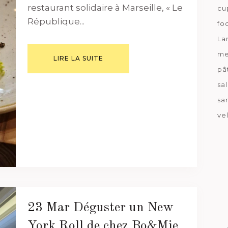
restaurant solidaire à Marseille, « Le
cu
République...
fo
La
me
LIRE LA SUITE
pâ
sa
sa
ve
23 Mar
Déguster un New
York Roll de chez Bo&Mie