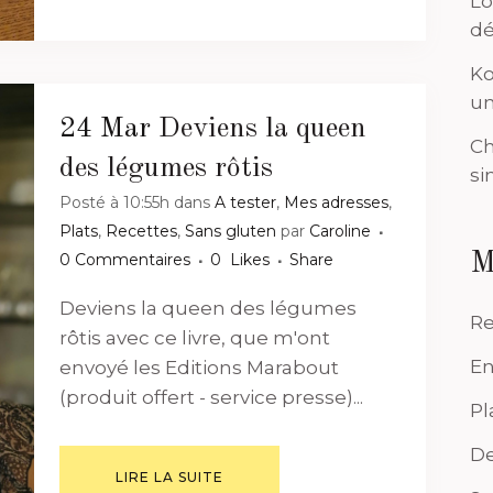
Lo
dé
Ko
un
24 Mar
Deviens la queen
Ch
des légumes rôtis
si
Posté à 10:55h
dans
A tester
,
Mes adresses
,
Plats
,
Recettes
,
Sans gluten
par
Caroline
M
0 Commentaires
0
Likes
Share
Deviens la queen des légumes
Re
rôtis avec ce livre, que m'ont
En
envoyé les Editions Marabout
(produit offert - service presse)...
Pl
De
LIRE LA SUITE