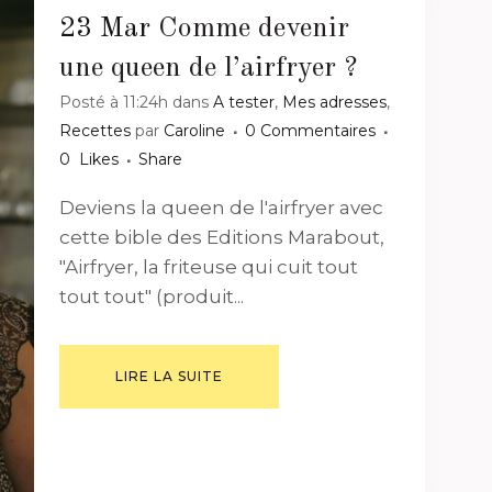
23 Mar
Comme devenir
une queen de l’airfryer ?
Posté à 11:24h
dans
A tester
,
Mes adresses
,
Recettes
par
Caroline
0 Commentaires
0
Likes
Share
Deviens la queen de l'airfryer avec
cette bible des Editions Marabout,
"Airfryer, la friteuse qui cuit tout
tout tout" (produit...
LIRE LA SUITE