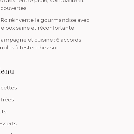
urdes : entre pluie, spiritualité et
couvertes
Ro réinvente la gourmandise avec
e box saine et réconfortante
ampagne et cuisine : 6 accords
mples à tester chez soi
enu
cettes
trées
ats
sserts