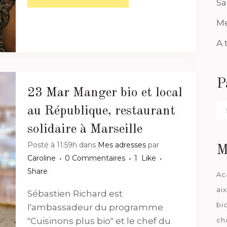
Sa
Me
A 
P
23 Mar
Manger bio et local
Pa
au République, restaurant
da
solidaire à Marseille
Posté à 11:59h
dans
Mes adresses
par
M
Caroline
0 Commentaires
1
Like
Share
Ac
ai
Sébastien Richard est
bi
l'ambassadeur du programme
ch
"Cuisinons plus bio" et le chef du