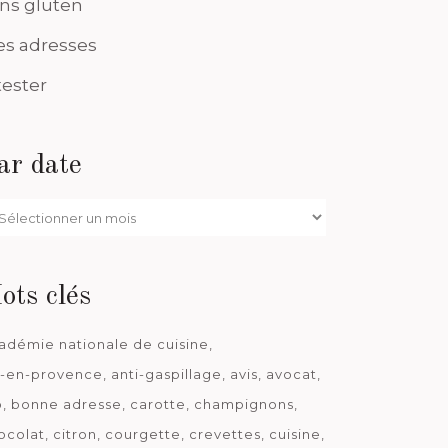
ns gluten
s adresses
tester
ar date
r
te
ots clés
adémie nationale de cuisine
x-en-provence
anti-gaspillage
avis
avocat
o
bonne adresse
carotte
champignons
ocolat
citron
courgette
crevettes
cuisine