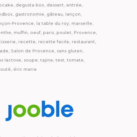
pcake
degusta box
dessert
entrée
odbox
gastronomie
gâteau
lançon
nçon-Provence
la table du roy
marseille
nthe
muffin
oeuf
paris
poulet
Provence
tisserie
recette
recette facile
restaurant
lade
Salon de Provence
sans gluten
ns lactose
soupe
tajine
test
tomate
louté
éric marra