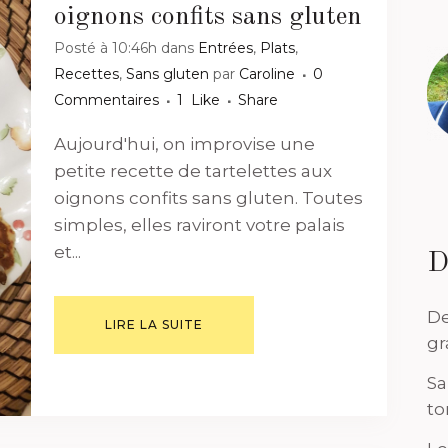
oignons confits sans gluten
Posté à 10:46h
dans
Entrées
,
Plats
,
Recettes
,
Sans gluten
par
Caroline
0
Commentaires
1
Like
Share
Aujourd'hui, on improvise une
petite recette de tartelettes aux
oignons confits sans gluten. Toutes
simples, elles raviront votre palais
et...
D
De
LIRE LA SUITE
gr
Sa
to