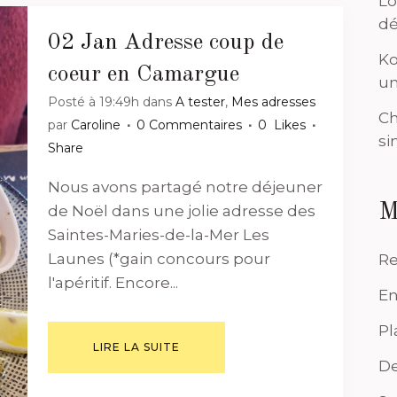
Lo
dé
02 Jan
Adresse coup de
Ko
coeur en Camargue
un
Posté à 19:49h
dans
A tester
,
Mes adresses
Ch
par
Caroline
0 Commentaires
0
Likes
si
Share
Nous avons partagé notre déjeuner
M
de Noël dans une jolie adresse des
Saintes-Maries-de-la-Mer Les
Launes (*gain concours pour
Re
l'apéritif. Encore...
En
Pl
LIRE LA SUITE
De