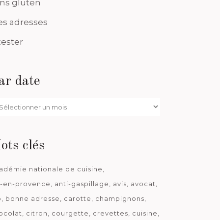
ns gluten
s adresses
tester
ar date
r
te
ots clés
adémie nationale de cuisine
x-en-provence
anti-gaspillage
avis
avocat
o
bonne adresse
carotte
champignons
ocolat
citron
courgette
crevettes
cuisine