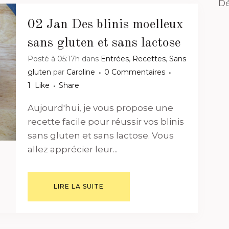
Dé
02 Jan
Des blinis moelleux
sans gluten et sans lactose
Posté à 05:17h
dans
Entrées
,
Recettes
,
Sans
gluten
par
Caroline
0 Commentaires
1
Like
Share
Aujourd'hui, je vous propose une
recette facile pour réussir vos blinis
sans gluten et sans lactose. Vous
allez apprécier leur...
LIRE LA SUITE