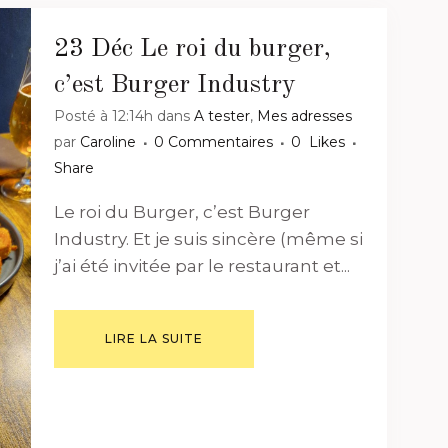
23 Déc
Le roi du burger,
c’est Burger Industry
Posté à 12:14h
dans
A tester
,
Mes adresses
par
Caroline
0 Commentaires
0
Likes
Share
Le roi du Burger, c’est Burger
Industry. Et je suis sincère (même si
j’ai été invitée par le restaurant et...
LIRE LA SUITE