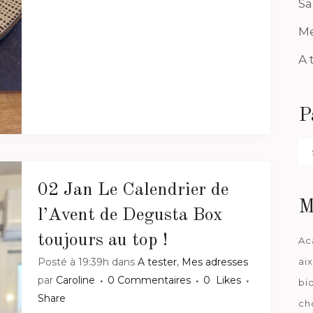
Sa
Me
A 
P
Pa
da
02 Jan
Le Calendrier de
M
l’Avent de Degusta Box
toujours au top !
Ac
Posté à 19:39h
dans
A tester
,
Mes adresses
ai
par
Caroline
0 Commentaires
0
Likes
bi
Share
ch