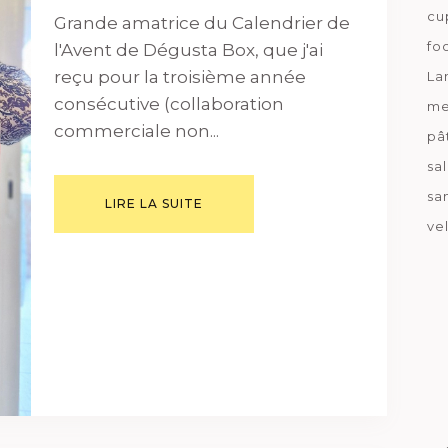
cu
Grande amatrice du Calendrier de
fo
l'Avent de Dégusta Box, que j'ai
reçu pour la troisième année
La
consécutive (collaboration
me
commerciale non...
pâ
sa
sa
LIRE LA SUITE
ve