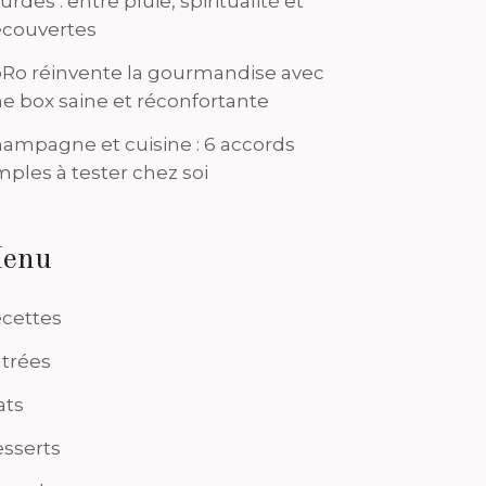
urdes : entre pluie, spiritualité et
couvertes
Ro réinvente la gourmandise avec
e box saine et réconfortante
ampagne et cuisine : 6 accords
mples à tester chez soi
enu
cettes
trées
ats
sserts