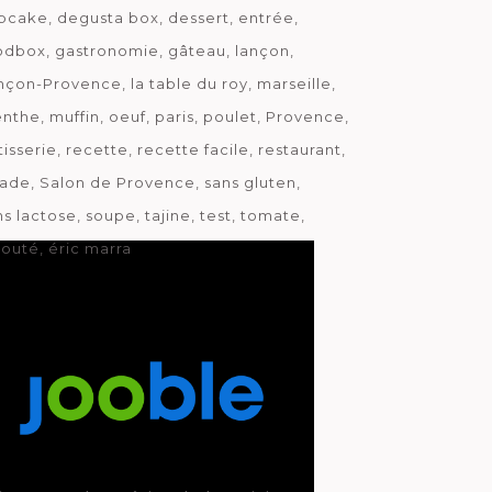
pcake
degusta box
dessert
entrée
odbox
gastronomie
gâteau
lançon
nçon-Provence
la table du roy
marseille
nthe
muffin
oeuf
paris
poulet
Provence
tisserie
recette
recette facile
restaurant
lade
Salon de Provence
sans gluten
ns lactose
soupe
tajine
test
tomate
louté
éric marra