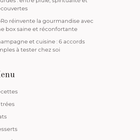
urdes : entre pluie, spiritualité et
couvertes
Ro réinvente la gourmandise avec
e box saine et réconfortante
ampagne et cuisine : 6 accords
mples à tester chez soi
enu
cettes
trées
ats
sserts