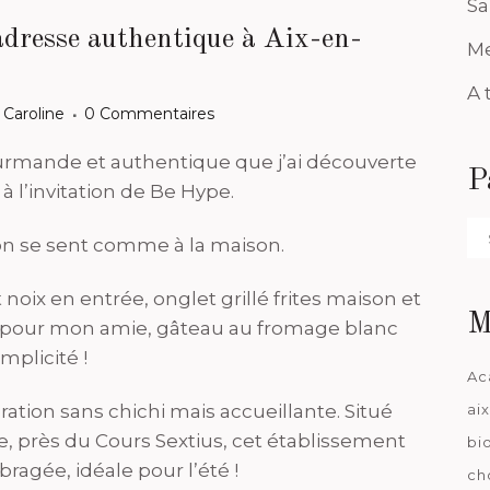
Sa
dresse authentique à Aix-en-
Me
A 
r
Caroline
0 Commentaires
ourmande et authentique que j’ai découverte
P
 l’invitation de Be Hype.
Pa
 on se sent comme à la maison.
da
oix en entrée, onglet grillé frites maison et
M
r pour mon amie, gâteau au fromage blanc
mplicité !
Ac
ation sans chichi mais accueillante. Situé
ai
e, près du Cours Sextius, cet établissement
bi
ragée, idéale pour l’été !
ch