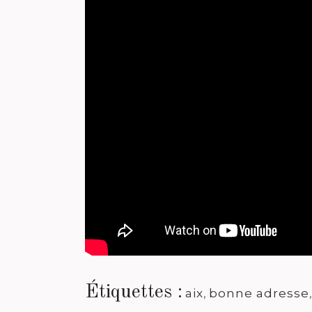
Étiquettes :
aix
,
bonne adresse