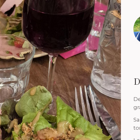
D
De
gr
Sa
to