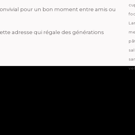
cu
onvivial pour un bon moment entre amis ou
fo
La
 cette adresse qui régale des générations
me
pâ
sa
sa
ve