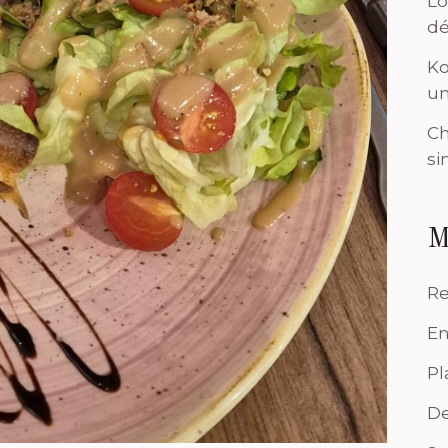
Lo
dé
Ko
un
Ch
si
M
Re
En
Pl
De