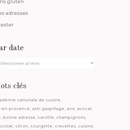
ns gluten
s adresses
tester
ar date
r
te
ots clés
adémie nationale de cuisine
x-en-provence
anti-gaspillage
avis
avocat
o
bonne adresse
carotte
champignons
ocolat
citron
courgette
crevettes
cuisine