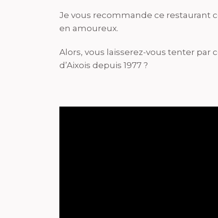
Je vous recommande ce restaurant c
en amoureux.
Alors, vous laisserez-vous tenter par
d’Aixois depuis 1977 ?