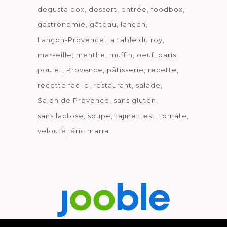
degusta box
dessert
entrée
foodbox
gastronomie
gâteau
lançon
Lançon-Provence
la table du roy
marseille
menthe
muffin
oeuf
paris
poulet
Provence
pâtisserie
recette
recette facile
restaurant
salade
Salon de Provence
sans gluten
sans lactose
soupe
tajine
test
tomate
velouté
éric marra