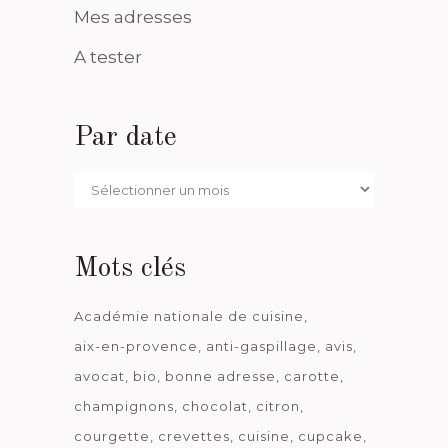
Mes adresses
A tester
Par date
Par
date
Mots clés
Académie nationale de cuisine
aix-en-provence
anti-gaspillage
avis
avocat
bio
bonne adresse
carotte
champignons
chocolat
citron
courgette
crevettes
cuisine
cupcake