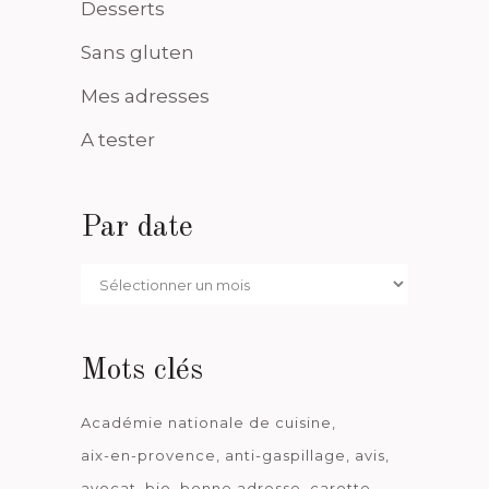
Desserts
Sans gluten
Mes adresses
A tester
Par date
Par
date
Mots clés
Académie nationale de cuisine
aix-en-provence
anti-gaspillage
avis
avocat
bio
bonne adresse
carotte