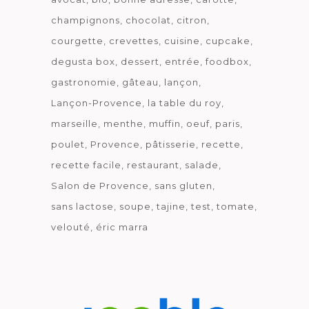
champignons
chocolat
citron
courgette
crevettes
cuisine
cupcake
degusta box
dessert
entrée
foodbox
gastronomie
gâteau
lançon
Lançon-Provence
la table du roy
marseille
menthe
muffin
oeuf
paris
poulet
Provence
pâtisserie
recette
recette facile
restaurant
salade
Salon de Provence
sans gluten
sans lactose
soupe
tajine
test
tomate
velouté
éric marra