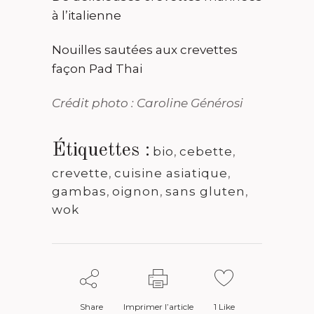
à l’italienne
Nouilles sautées aux crevettes
façon Pad Thai
Crédit photo : Caroline Générosi
Étiquettes :
bio
,
cebette
,
crevette
,
cuisine asiatique
,
gambas
,
oignon
,
sans gluten
,
wok
Share
Imprimer l’article
1
Like