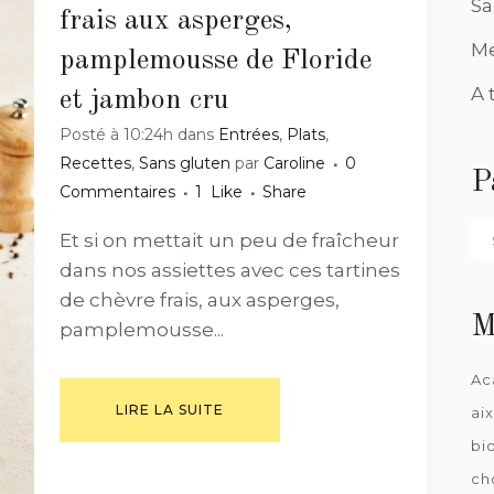
Sa
frais aux asperges,
Me
pamplemousse de Floride
A 
et jambon cru
Posté à 10:24h
dans
Entrées
,
Plats
,
Recettes
,
Sans gluten
par
Caroline
0
P
Commentaires
1
Like
Share
Pa
Et si on mettait un peu de fraîcheur
da
dans nos assiettes avec ces tartines
de chèvre frais, aux asperges,
M
pamplemousse...
Ac
LIRE LA SUITE
ai
bi
ch