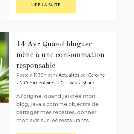
LIRE LA SUITE
14 Avr
Quand bloguer
mène à une consommation
responsable
Posté à 15:38h
dans
Actualités
par
Caroline
2 Commentaires
0
Likes
Share
A l'origine, quand j'ai créé mon
blog, j'avais comme objectifs de
partager mes recettes, donner
mon avis sur les restaurants...