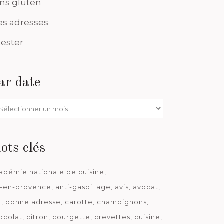
ns gluten
s adresses
tester
ar date
r
te
ots clés
adémie nationale de cuisine
x-en-provence
anti-gaspillage
avis
avocat
o
bonne adresse
carotte
champignons
ocolat
citron
courgette
crevettes
cuisine