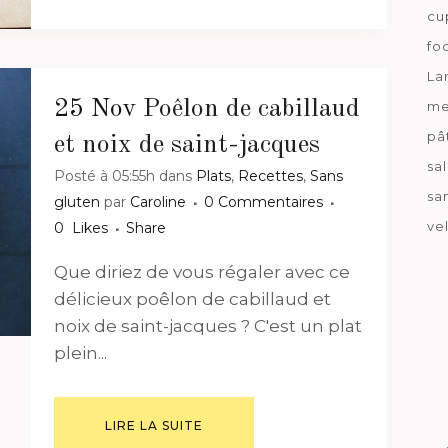
cu
fo
La
25 Nov
Poêlon de cabillaud
me
pâ
et noix de saint-jacques
sa
Posté à 05:55h
dans
Plats
,
Recettes
,
Sans
sa
gluten
par
Caroline
0 Commentaires
ve
0
Likes
Share
Que diriez de vous régaler avec ce
délicieux poêlon de cabillaud et
noix de saint-jacques ? C'est un plat
plein...
LIRE LA SUITE