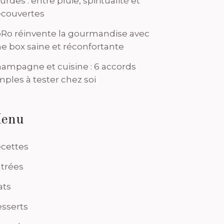
urdes : entre pluie, spiritualité et
couvertes
Ro réinvente la gourmandise avec
e box saine et réconfortante
ampagne et cuisine : 6 accords
mples à tester chez soi
enu
cettes
trées
ats
sserts