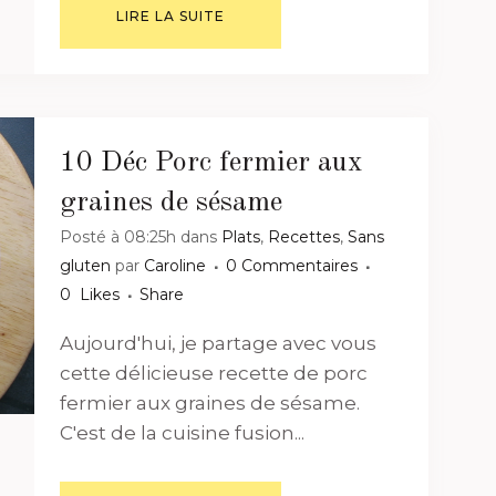
LIRE LA SUITE
10 Déc
Porc fermier aux
graines de sésame
Posté à 08:25h
dans
Plats
,
Recettes
,
Sans
gluten
par
Caroline
0 Commentaires
0
Likes
Share
Aujourd'hui, je partage avec vous
cette délicieuse recette de porc
fermier aux graines de sésame.
C'est de la cuisine fusion...