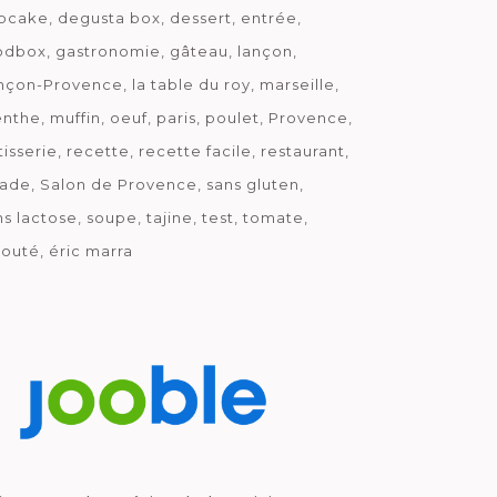
pcake
degusta box
dessert
entrée
odbox
gastronomie
gâteau
lançon
nçon-Provence
la table du roy
marseille
nthe
muffin
oeuf
paris
poulet
Provence
tisserie
recette
recette facile
restaurant
lade
Salon de Provence
sans gluten
ns lactose
soupe
tajine
test
tomate
louté
éric marra