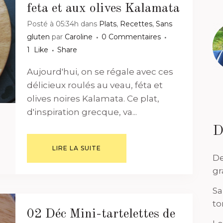
feta et aux olives Kalamata
Posté à 05:34h
dans
Plats
,
Recettes
,
Sans
gluten
par
Caroline
0 Commentaires
1
Like
Share
Aujourd'hui, on se régale avec ces
délicieux roulés au veau, féta et
olives noires Kalamata. Ce plat,
d'inspiration grecque, va...
D
LIRE LA SUITE
De
gr
Sa
to
02 Déc
Mini-tartelettes de