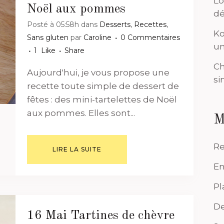
Lo
Noël aux pommes
dé
Posté à 05:58h
dans
Desserts
,
Recettes
,
Ko
Sans gluten
par
Caroline
0 Commentaires
un
1
Like
Share
Ch
Aujourd'hui, je vous propose une
si
recette toute simple de dessert de
fêtes : des mini-tartelettes de Noël
aux pommes. Elles sont...
M
Re
LIRE LA SUITE
En
Pl
De
16 Mai
Tartines de chèvre