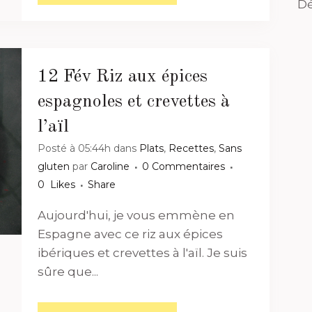
Dé
12 Fév
Riz aux épices
espagnoles et crevettes à
l’aïl
Posté à 05:44h
dans
Plats
,
Recettes
,
Sans
gluten
par
Caroline
0 Commentaires
0
Likes
Share
Aujourd'hui, je vous emmène en
Espagne avec ce riz aux épices
ibériques et crevettes à l'aïl. Je suis
sûre que...