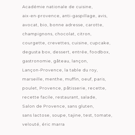
Académie nationale de cuisine
aix-en-provence
anti-gaspillage
avis
avocat
bio
bonne adresse
carotte
champignons
chocolat
citron
courgette
crevettes
cuisine
cupcake
degusta box
dessert
entrée
foodbox
gastronomie
gâteau
lançon
Lançon-Provence
la table du roy
marseille
menthe
muffin
oeuf
paris
poulet
Provence
pâtisserie
recette
recette facile
restaurant
salade
Salon de Provence
sans gluten
sans lactose
soupe
tajine
test
tomate
velouté
éric marra