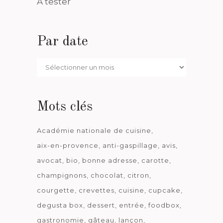
A tester
Par date
Par
date
Mots clés
Académie nationale de cuisine
aix-en-provence
anti-gaspillage
avis
avocat
bio
bonne adresse
carotte
champignons
chocolat
citron
courgette
crevettes
cuisine
cupcake
degusta box
dessert
entrée
foodbox
gastronomie
gâteau
lançon