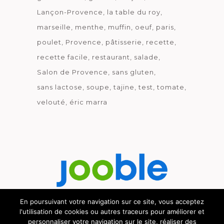
Lançon-Provence
la table du roy
marseille
menthe
muffin
oeuf
paris
poulet
Provence
pâtisserie
recette
recette facile
restaurant
salade
Salon de Provence
sans gluten
sans lactose
soupe
tajine
test
tomate
velouté
éric marra
En poursuivant votre navigation sur ce site, vous acceptez
l'utilisation de cookies ou autres traceurs pour améliorer et
Découvrez le métier de la cuisine.
personnaliser votre navigation sur le site, réaliser des