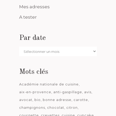
Mes adresses
A tester
Par date
Par
date
Mots clés
Académie nationale de cuisine
aix-en-provence
anti-gaspillage
avis
avocat
bio
bonne adresse
carotte
champignons
chocolat
citron
courgette
crevettes
cuisine
cupcake