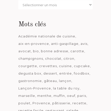
Par
date
Mots clés
Académie nationale de cuisine
aix-en-provence
anti-gaspillage
avis
avocat
bio
bonne adresse
carotte
champignons
chocolat
citron
courgette
crevettes
cuisine
cupcake
degusta box
dessert
entrée
foodbox
gastronomie
gâteau
lançon
Lançon-Provence
la table du roy
marseille
menthe
muffin
oeuf
paris
poulet
Provence
pâtisserie
recette
recette facile
restaurant
salade