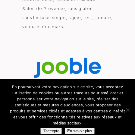
Salon de Provence
sans gluten
sans lactose
soupe
tajine
test
tomate
velouté
éric marra
En poursuivant votre navigation sur ce site, vous acceptez
l'utilisation de cookies ou autres traceurs pour améliorer et
Découvrez le métier de la cuisine.
personnaliser votre navigation sur le site, réaliser des
statistiques et mesures d'audiences, vous proposer des
produits et services ciblés et adaptés à vos centres d'intérêt
et vous offrir des fonctionnalités relatives aux réseaux et
© GOURMICOM 2019 - 2026 - HÉBERGÉ CHEZ
médias sociaux.
CYBSYN
-
MENTIONS LÉGALES
-
C.G.V.
J'accepte
En savoir plus