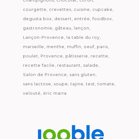
champignons
chocolat
citron
courgette
crevettes
cuisine
cupcake
degusta box
dessert
entrée
foodbox
gastronomie
gâteau
lançon
Lançon-Provence
la table du roy
marseille
menthe
muffin
oeuf
paris
poulet
Provence
pâtisserie
recette
recette facile
restaurant
salade
Salon de Provence
sans gluten
sans lactose
soupe
tajine
test
tomate
velouté
éric marra