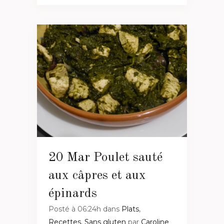
20 Mar
Poulet sauté
aux câpres et aux
épinards
Posté à 06:24h
dans
Plats
,
Recettes
,
Sans gluten
par
Caroline