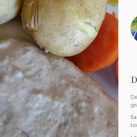
D
De
gr
Sa
to