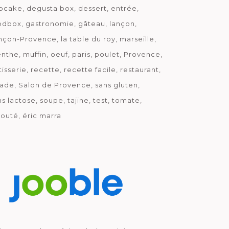
pcake
degusta box
dessert
entrée
odbox
gastronomie
gâteau
lançon
nçon-Provence
la table du roy
marseille
nthe
muffin
oeuf
paris
poulet
Provence
tisserie
recette
recette facile
restaurant
lade
Salon de Provence
sans gluten
ns lactose
soupe
tajine
test
tomate
louté
éric marra