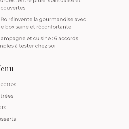
urdes : entre pluie, spiritualité et
couvertes
Ro réinvente la gourmandise avec
e box saine et réconfortante
ampagne et cuisine : 6 accords
mples à tester chez soi
enu
cettes
trées
ats
sserts