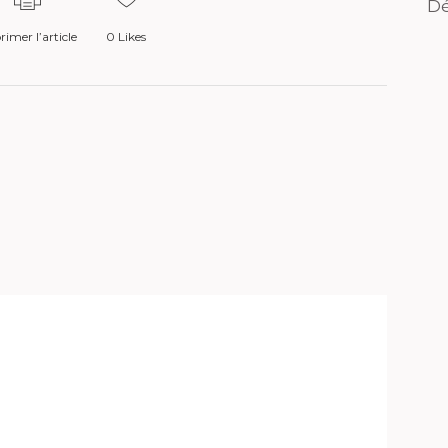
Dé
imer l’article
0
Likes