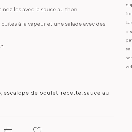
cu
tinez-les avec la sauce au thon.
fo
La
cuites à la vapeur et une salade avec des
me
pâ
in
sa
sa
ve
s
,
escalope de poulet
,
recette
,
sauce au