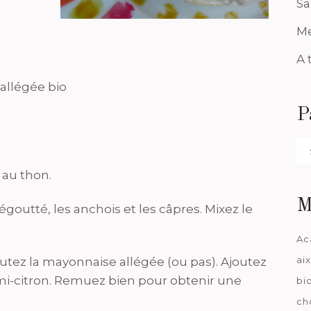
Sa
Me
A 
allégée bio
P
Pa
da
 au thon.
M
goutté, les anchois et les câpres. Mixez le
Ac
ai
utez la mayonnaise allégée (ou pas). Ajoutez
 demi-citron. Remuez bien pour obtenir une
bi
ch