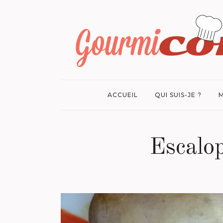
ACCUEIL
QUI SUIS-JE ?
M
Escalop