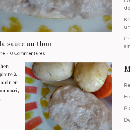
Lo
dé
Ko
un
Ch
la sauce au thon
si
ine
0 Commentaires
thon
M
plaire à
laisir en
Re
Mon mari,
En
.
Pl
De