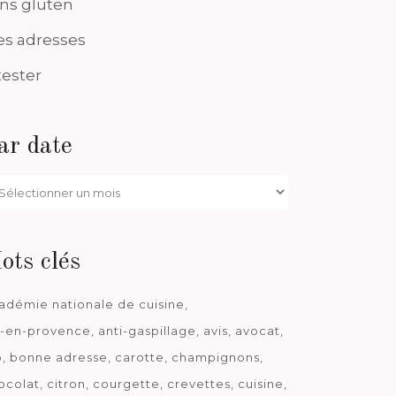
ns gluten
s adresses
tester
ar date
r
te
ots clés
adémie nationale de cuisine
x-en-provence
anti-gaspillage
avis
avocat
o
bonne adresse
carotte
champignons
ocolat
citron
courgette
crevettes
cuisine