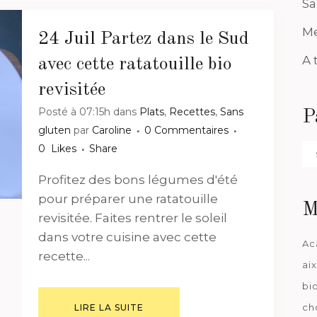
Sa
Me
24 Juil
Partez dans le Sud
A 
avec cette ratatouille bio
revisitée
Posté à 07:15h
dans
Plats
,
Recettes
,
Sans
P
gluten
par
Caroline
0 Commentaires
0
Likes
Share
Pa
da
Profitez des bons légumes d'été
pour préparer une ratatouille
M
revisitée. Faites rentrer le soleil
dans votre cuisine avec cette
Ac
recette...
ai
bi
ch
LIRE LA SUITE