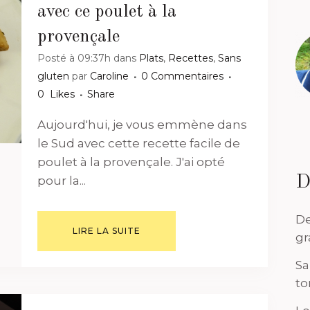
avec ce poulet à la
provençale
Posté à 09:37h
dans
Plats
,
Recettes
,
Sans
gluten
par
Caroline
0 Commentaires
0
Likes
Share
Aujourd'hui, je vous emmène dans
le Sud avec cette recette facile de
poulet à la provençale. J'ai opté
D
pour la...
De
LIRE LA SUITE
gr
Sa
to