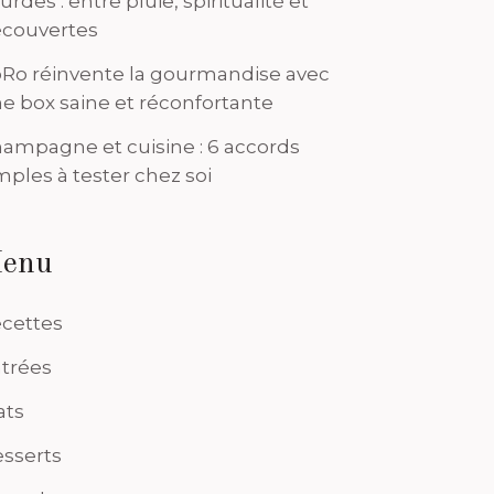
urdes : entre pluie, spiritualité et
couvertes
Ro réinvente la gourmandise avec
e box saine et réconfortante
ampagne et cuisine : 6 accords
mples à tester chez soi
enu
cettes
trées
ats
sserts