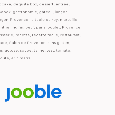
pcake
degusta box
dessert
entrée
odbox
gastronomie
gâteau
lançon
nçon-Provence
la table du roy
marseille
nthe
muffin
oeuf
paris
poulet
Provence
tisserie
recette
recette facile
restaurant
lade
Salon de Provence
sans gluten
ns lactose
soupe
tajine
test
tomate
louté
éric marra