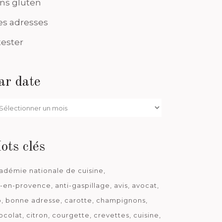
ns gluten
s adresses
tester
ar date
r
te
ots clés
adémie nationale de cuisine
x-en-provence
anti-gaspillage
avis
avocat
o
bonne adresse
carotte
champignons
ocolat
citron
courgette
crevettes
cuisine