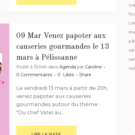
cu
fo
La
me
09 Mar
Venez papoter aux
pâ
causeries gourmandes le 13
sa
mars à Pélissanne
sa
Posté à 15:04h
dans
Agenda
par
Caroline
ve
0 Commentaires
0
Likes
Share
Le vendredi 13 mars à partir de 20h,
venez papoter aux causeries
gourmandes autour du thème :
"Du chef Vatel au...
LIRE LA SUITE