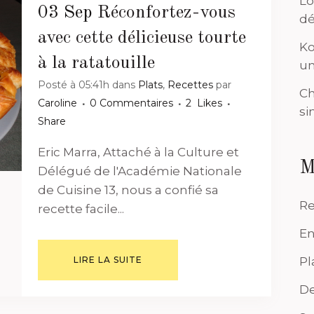
Lo
03 Sep
Réconfortez-vous
dé
avec cette délicieuse tourte
Ko
à la ratatouille
un
Posté à 05:41h
dans
Plats
,
Recettes
par
Ch
Caroline
0 Commentaires
2
Likes
si
Share
Eric Marra, Attaché à la Culture et
M
Délégué de l'Académie Nationale
de Cuisine 13, nous a confié sa
Re
recette facile...
En
LIRE LA SUITE
Pl
De