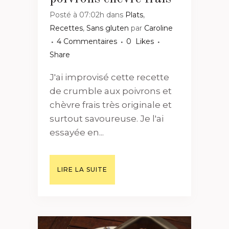
Posté à 07:02h
dans
Plats
,
Recettes
,
Sans gluten
par
Caroline
4 Commentaires
0
Likes
Share
J'ai improvisé cette recette
de crumble aux poivrons et
chèvre frais très originale et
surtout savoureuse. Je l'ai
essayée en...
LIRE LA SUITE