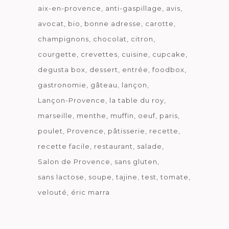
aix-en-provence
anti-gaspillage
avis
avocat
bio
bonne adresse
carotte
champignons
chocolat
citron
courgette
crevettes
cuisine
cupcake
degusta box
dessert
entrée
foodbox
gastronomie
gâteau
lançon
Lançon-Provence
la table du roy
marseille
menthe
muffin
oeuf
paris
poulet
Provence
pâtisserie
recette
recette facile
restaurant
salade
Salon de Provence
sans gluten
sans lactose
soupe
tajine
test
tomate
velouté
éric marra