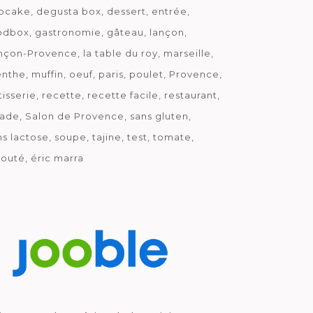
pcake
degusta box
dessert
entrée
odbox
gastronomie
gâteau
lançon
nçon-Provence
la table du roy
marseille
nthe
muffin
oeuf
paris
poulet
Provence
tisserie
recette
recette facile
restaurant
lade
Salon de Provence
sans gluten
ns lactose
soupe
tajine
test
tomate
louté
éric marra