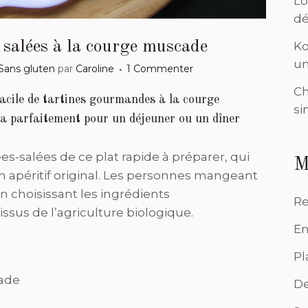
Lo
dé
salées à la courge muscade
Ko
un
Sans gluten
par
Caroline
1 Commenter
Ch
facile de tartines gourmandes à la courge
si
ra parfaitement pour un déjeuner ou un dîner
es-salées de ce plat rapide à préparer, qui
M
n apéritif original. Les personnes mangeant
en choisissant les ingrédients
Re
issus de l’agriculture biologique.
En
Pl
cade
De