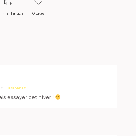
imer l’article
0
Likes
bre
RÉPONDRE
 vais essayer cet hiver !