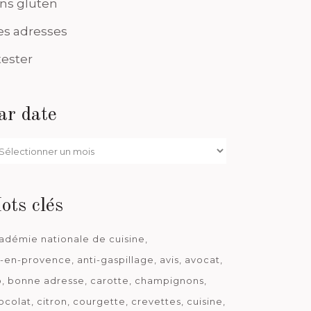
ns gluten
s adresses
tester
ar date
r
te
ots clés
adémie nationale de cuisine
x-en-provence
anti-gaspillage
avis
avocat
o
bonne adresse
carotte
champignons
ocolat
citron
courgette
crevettes
cuisine