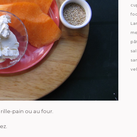
cu
fo
La
me
pâ
sa
sa
ve
rille-pain ou au four.
ez.