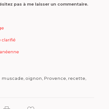
hésitez pas à me laisser un commentaire.
ge
clarifié
rranéenne
e muscade
,
oignon
,
Provence
,
recette
,