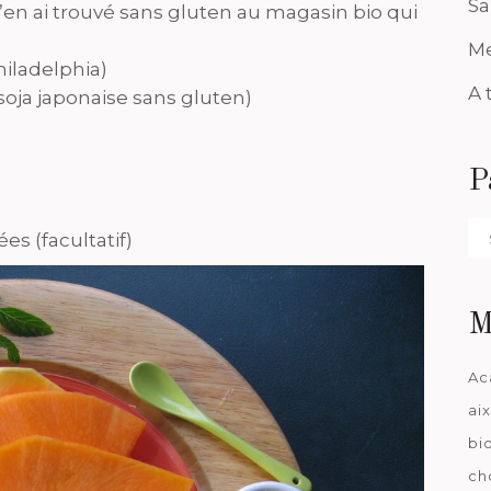
Sa
en ai trouvé sans gluten au magasin bio qui
Me
hiladelphia)
A 
 soja japonaise sans gluten)
P
Pa
es (facultatif)
da
M
Ac
ai
bi
ch