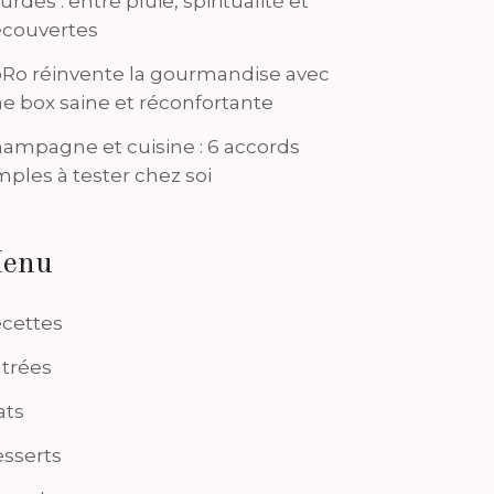
urdes : entre pluie, spiritualité et
couvertes
Ro réinvente la gourmandise avec
e box saine et réconfortante
ampagne et cuisine : 6 accords
mples à tester chez soi
enu
cettes
trées
ats
sserts