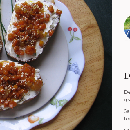
D
De
gr
Sa
to