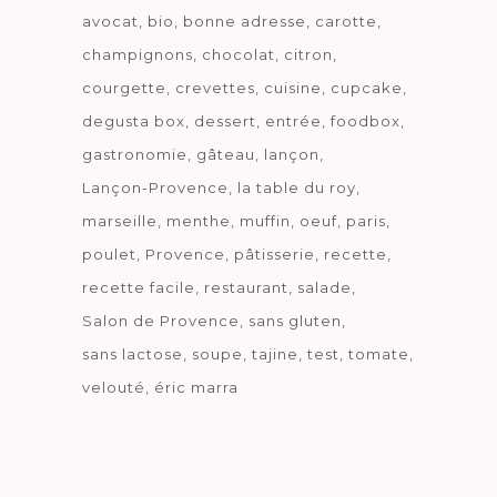
avocat
bio
bonne adresse
carotte
champignons
chocolat
citron
courgette
crevettes
cuisine
cupcake
degusta box
dessert
entrée
foodbox
gastronomie
gâteau
lançon
Lançon-Provence
la table du roy
marseille
menthe
muffin
oeuf
paris
poulet
Provence
pâtisserie
recette
recette facile
restaurant
salade
Salon de Provence
sans gluten
sans lactose
soupe
tajine
test
tomate
velouté
éric marra