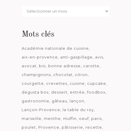
Par
date
Mots clés
Académie nationale de cuisine
aix-en-provence
anti-gaspillage
avis
avocat
bio
bonne adresse
carotte
champignons
chocolat
citron
courgette
crevettes
cuisine
cupcake
degusta box
dessert
entrée
foodbox
gastronomie
gâteau
lançon
Lançon-Provence
la table du roy
marseille
menthe
muffin
oeuf
paris
poulet
Provence
pâtisserie
recette