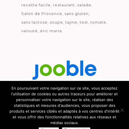
recette facile
restaurant
salade
Salon de Provence
sans gluten
sans lactose
soupe
tajine
test
tomate
velouté
éric marra
En poursuivant votre navigation sur ce site, vous acceptez
l'utilisation de cookies ou autres traceurs pour améliorer et
Découvrez le métier de la cuisine.
personnaliser votre navigation sur le site, réaliser des
statistiques et mesures d'audiences, vous proposer des
produits et services ciblés et adaptés à vos centres d'intérêt
et vous offrir des fonctionnalités relatives aux réseaux et
© GOURMICOM 2019 - 2026 - HÉBERGÉ CHEZ
médias sociaux.
CYBSYN
-
MENTIONS LÉGALES
-
C.G.V.