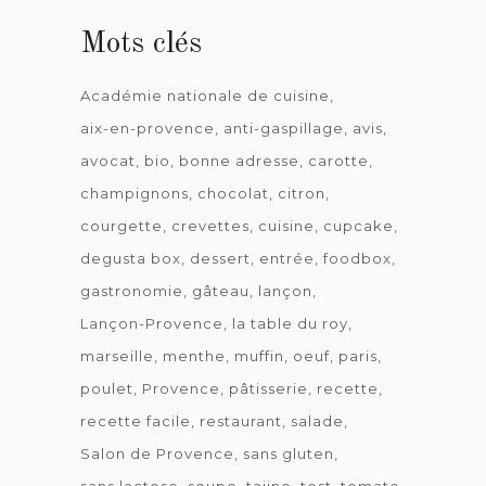
Mots clés
Académie nationale de cuisine
aix-en-provence
anti-gaspillage
avis
avocat
bio
bonne adresse
carotte
champignons
chocolat
citron
courgette
crevettes
cuisine
cupcake
degusta box
dessert
entrée
foodbox
gastronomie
gâteau
lançon
Lançon-Provence
la table du roy
marseille
menthe
muffin
oeuf
paris
poulet
Provence
pâtisserie
recette
recette facile
restaurant
salade
Salon de Provence
sans gluten
sans lactose
soupe
tajine
test
tomate