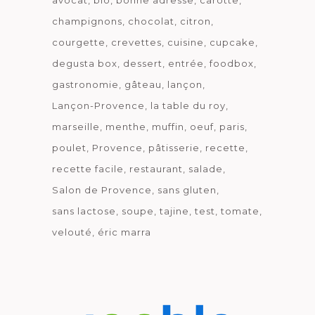
avocat
bio
bonne adresse
carotte
champignons
chocolat
citron
courgette
crevettes
cuisine
cupcake
degusta box
dessert
entrée
foodbox
gastronomie
gâteau
lançon
Lançon-Provence
la table du roy
marseille
menthe
muffin
oeuf
paris
poulet
Provence
pâtisserie
recette
recette facile
restaurant
salade
Salon de Provence
sans gluten
sans lactose
soupe
tajine
test
tomate
velouté
éric marra