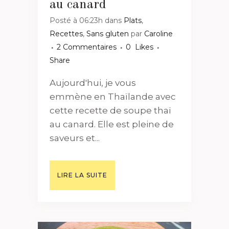
au canard
Posté à 06:23h
dans
Plats
,
Recettes
,
Sans gluten
par
Caroline
2 Commentaires
0
Likes
Share
Aujourd'hui, je vous
emmène en Thaïlande avec
cette recette de soupe thaï
au canard. Elle est pleine de
saveurs et...
LIRE LA SUITE