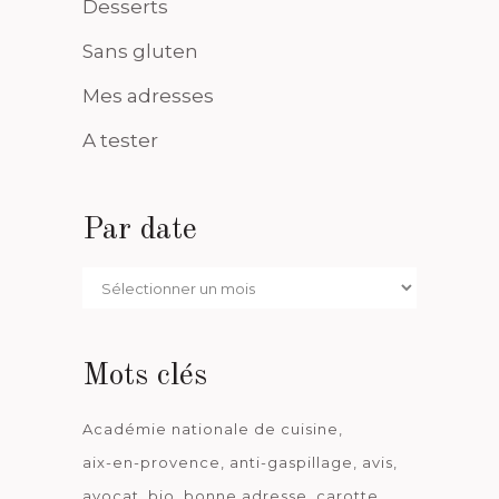
Desserts
Sans gluten
Mes adresses
A tester
Par date
Par
date
Mots clés
Académie nationale de cuisine
aix-en-provence
anti-gaspillage
avis
avocat
bio
bonne adresse
carotte