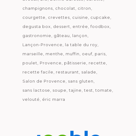
champignons
chocolat
citron
courgette
crevettes
cuisine
cupcake
degusta box
dessert
entrée
foodbox
gastronomie
gâteau
lançon
Lançon-Provence
la table du roy
marseille
menthe
muffin
oeuf
paris
poulet
Provence
pâtisserie
recette
recette facile
restaurant
salade
Salon de Provence
sans gluten
sans lactose
soupe
tajine
test
tomate
velouté
éric marra