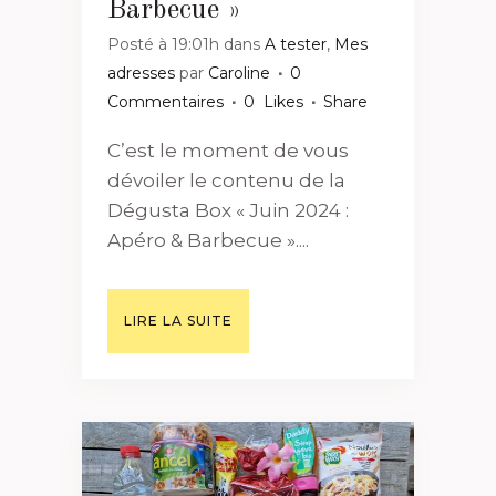
Barbecue »
Posté à 19:01h
dans
A tester
,
Mes
adresses
par
Caroline
0
Commentaires
0
Likes
Share
C’est le moment de vous
dévoiler le contenu de la
Dégusta Box « Juin 2024 :
Apéro & Barbecue »....
LIRE LA SUITE