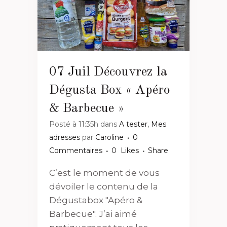
07 Juil
Découvrez la
Dégusta Box « Apéro
& Barbecue »
Posté à 11:35h
dans
A tester
,
Mes
adresses
par
Caroline
0
Commentaires
0
Likes
Share
C’est le moment de vous
dévoiler le contenu de la
Dégustabox "Apéro &
Barbecue". J’ai aimé