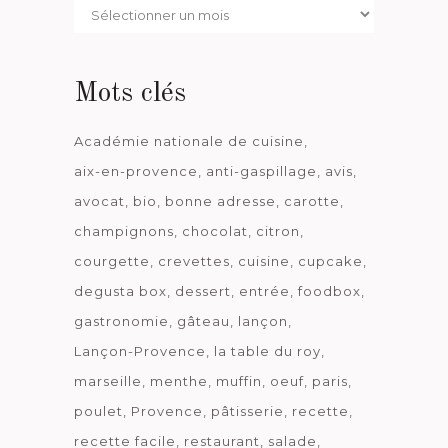
Par
date
Mots clés
Académie nationale de cuisine
aix-en-provence
anti-gaspillage
avis
avocat
bio
bonne adresse
carotte
champignons
chocolat
citron
courgette
crevettes
cuisine
cupcake
degusta box
dessert
entrée
foodbox
gastronomie
gâteau
lançon
Lançon-Provence
la table du roy
marseille
menthe
muffin
oeuf
paris
poulet
Provence
pâtisserie
recette
recette facile
restaurant
salade