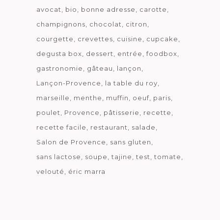
avocat
bio
bonne adresse
carotte
champignons
chocolat
citron
courgette
crevettes
cuisine
cupcake
degusta box
dessert
entrée
foodbox
gastronomie
gâteau
lançon
Lançon-Provence
la table du roy
marseille
menthe
muffin
oeuf
paris
poulet
Provence
pâtisserie
recette
recette facile
restaurant
salade
Salon de Provence
sans gluten
sans lactose
soupe
tajine
test
tomate
velouté
éric marra