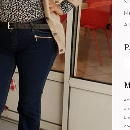
Sa
Me
A 
P
Pa
da
M
Ac
ai
bi
ch