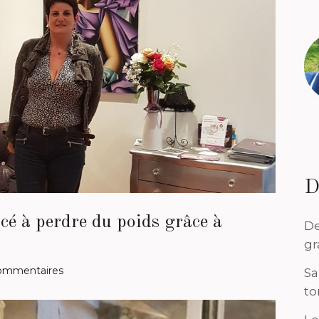
D
cé à perdre du poids grâce à
De
gr
ommentaires
Sa
to