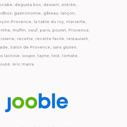
pcake
degusta box
dessert
entrée
odbox
gastronomie
gâteau
lançon
nçon-Provence
la table du roy
marseille
nthe
muffin
oeuf
paris
poulet
Provence
tisserie
recette
recette facile
restaurant
lade
Salon de Provence
sans gluten
ns lactose
soupe
tajine
test
tomate
louté
éric marra