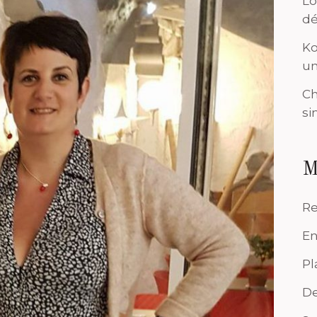
Lo
dé
Ko
un
Ch
si
M
Re
En
Pl
De