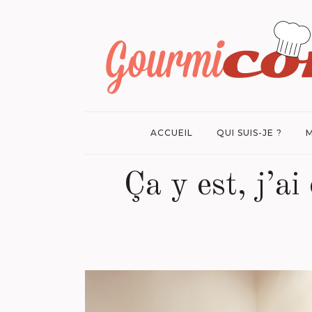
ACCUEIL
QUI SUIS-JE ?
M
Ça y est, j’a