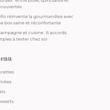
urdes : entre pluie, spiritualité et
couvertes
Ro réinvente la gourmandise avec
e box saine et réconfortante
ampagne et cuisine : 6 accords
mples à tester chez soi
enu
cettes
trées
ats
sserts