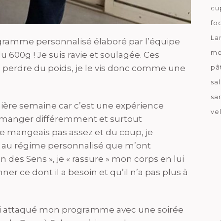
cu
fo
La
gramme personnalisé élaboré par l’équipe
me
du 600g ! Je suis ravie et soulagée. Ces
pâ
à perdre du poids, je le vis donc comme une
sa
sa
mière semaine car c’est une expérience
ve
à manger différemment et surtout
 ne mangeais pas assez et du coup, je
ce au régime personnalisé que m’ont
 des Sens », je « rassure » mon corps en lui
er ce dont il a besoin et qu’il n’a pas plus à
j’ai attaqué mon programme avec une soirée