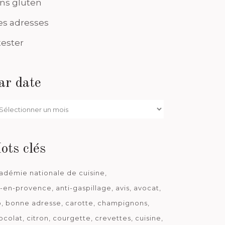
ns gluten
s adresses
tester
ar date
r
te
ots clés
adémie nationale de cuisine
x-en-provence
anti-gaspillage
avis
avocat
o
bonne adresse
carotte
champignons
ocolat
citron
courgette
crevettes
cuisine