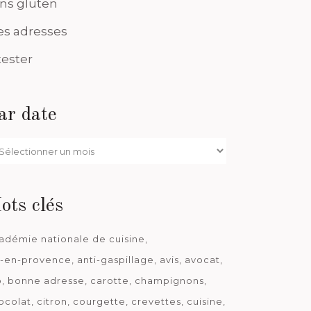
ns gluten
s adresses
tester
ar date
r
te
ots clés
adémie nationale de cuisine
x-en-provence
anti-gaspillage
avis
avocat
o
bonne adresse
carotte
champignons
ocolat
citron
courgette
crevettes
cuisine