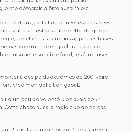
oûtée… Mais non. Et à chaque pulsion
 je me détestais d’être aussi faible.
acun d’eux, j’ai fait de nouvelles tentatives
ntre autres. C’est la seule méthode que je
 réglé, car elle m’a au moins appris les bases
 à ne pas commettre et quelques astuces.
rable puisque le souci de fond, les fameuses
monter à des poids extrêmes de 200, voire
i ont créé mon déficit en gabaB.
sait d’un peu de volonté. J’en avais pour
. Cette chose aussi simple que de ne pas
ant 3 ans. La seule chose qu’il m’a aidée à