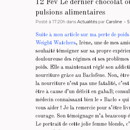
12 Fév
Le dernier chocolat o
pulsions alimentaires
Posté à 17:20h
dans
Actualités
par
Caroline
5
Suite à mon article sur ma perte de poids
Weight Watchers
, Irène, une de mes ami
souhaité témoigner sur sa propre expérie
douloureuse des régimes et ses problèmes
poids. Elle a maintenant réglé son addict
nourriture grâce au Baclofène. Non, être
la nourriture n’est pas une fatalité, c’est
être à cause d’un déficit en gabaB; consu
médecin connaissant bien le « Baclo » qu
vous aider ! Je la remercie pour s’être l
courage. Son témoignage m’a beaucoup ému
Le portrait de cette jolie femme blonde, c