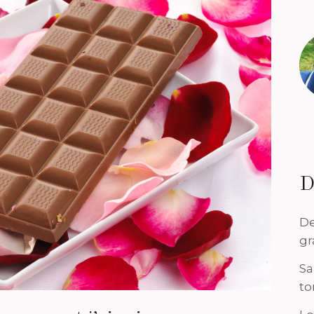
D
De
gr
Sa
to