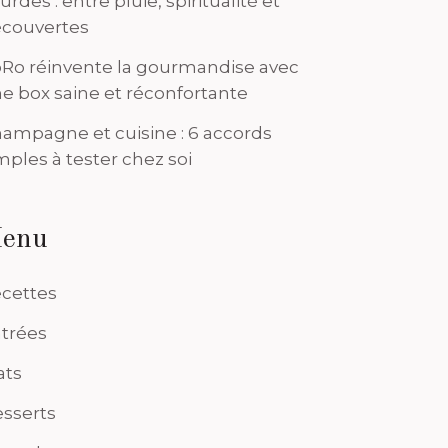
urdes : entre pluie, spiritualité et
couvertes
Ro réinvente la gourmandise avec
e box saine et réconfortante
ampagne et cuisine : 6 accords
mples à tester chez soi
enu
cettes
trées
ats
sserts