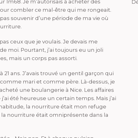
our 1m68. Je m’autorisais à acheter des
Dé
pour combler ce mal-être qui me rongeait.
 pas souvenir d’une période de ma vie où
urriture.
as ceux que je voulais. Je devais me
e moi. Pourtant, j’ai toujours eu un joli
es, mais un corps pas assorti.
 21 ans. J’avais trouvé un gentil garçon qui
l, comme mari et comme père. Là-dessus, je
cheté une boulangerie à Nice. Les affaires
’ai été heureuse un certain temps. Mais j’ai
’habitude, la nourriture était mon refuge
t la nourriture était omniprésente dans la