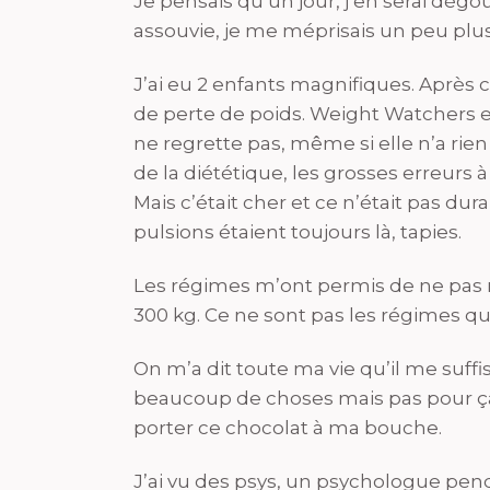
Je pensais qu’un jour, j’en serai dég
assouvie, je me méprisais un peu plus,
J’ai eu 2 enfants magnifiques. Après ch
de perte de poids. Weight Watchers e
ne regrette pas, même si elle n’a rien
de la diététique, les grosses erreurs
Mais c’était cher et ce n’était pas du
pulsions étaient toujours là, tapies.
Les régimes m’ont permis de ne pas 
300 kg. Ce ne sont pas les régimes qu
On m’a dit toute ma vie qu’il me suffi
beaucoup de choses mais pas pour ça
porter ce chocolat à ma bouche.
J’ai vu des psys, un psychologue pend