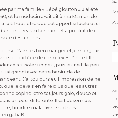
Sa
e par ma famille « Bébé glouton ». J’ai été
Me
 60, et le médecin avait dit à ma Maman de
A 
a fait. Peut-être que cet apport si facile et si
endu mon cerveau fainéant et a produit de ce
mesure des années.
P
le obèse. J’aimais bien manger et je mangeais
Pa
vec son cortège de complexes. Petite fille
da
dance à s’isoler un peu, puis jeune fille peu
 j’ai grandi avec cette habitude de
M
geant. J’ai toujours eu l’impression de ne
p, que je devais en faire plus que les autres
Ac
 bonne copine, être toujours gaie, douce et
ai
’étais un peu différente. Il est désormais
bi
être, timidité maladive… sont des
t en gabaB.
ch