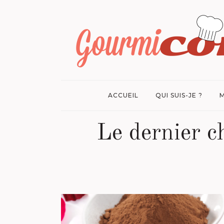
ACCUEIL
QUI SUIS-JE ?
M
Le dernier c