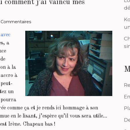
Lo
u comment j’ai vaincu mes
dé
Ko
 Commentaires
un
 avec
Ch
es, a
si
nce
 de
ion à la
M
 accro à
 peut-
Re
ltez un
En
i pourra
ivrée comme ça et je rends ici hommage à son
Pl
e en le lisant, j’espère qu’il vous sera utile…
De
’est Irène. Chapeau bas !