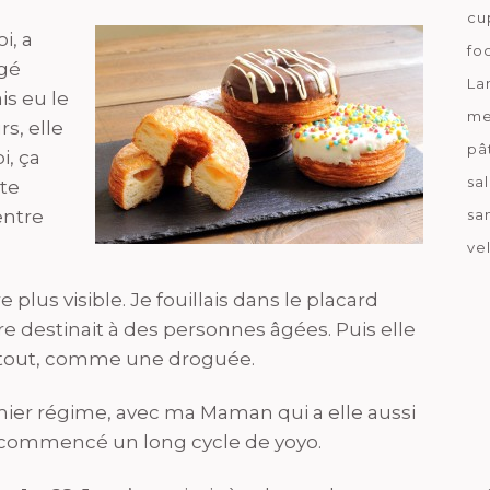
cu
i, a
fo
gé
La
is eu le
me
s, elle
pâ
i, ça
sa
te
entre
sa
ve
plus visible. Je fouillais dans le placard
e destinait à des personnes âgées. Puis elle
artout, comme une droguée.
ier régime, avec ma Maman qui a elle aussi
 commencé un long cycle de yoyo.