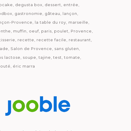
pcake
degusta box
dessert
entrée
odbox
gastronomie
gâteau
lançon
nçon-Provence
la table du roy
marseille
nthe
muffin
oeuf
paris
poulet
Provence
tisserie
recette
recette facile
restaurant
lade
Salon de Provence
sans gluten
ns lactose
soupe
tajine
test
tomate
louté
éric marra