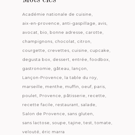
Académie nationale de cuisine
aix-en-provence
anti-gaspillage
avis
avocat
bio
bonne adresse
carotte
champignons
chocolat
citron
courgette
crevettes
cuisine
cupcake
degusta box
dessert
entrée
foodbox
gastronomie
gâteau
lançon
Lançon-Provence
la table du roy
marseille
menthe
muffin
oeuf
paris
poulet
Provence
pâtisserie
recette
recette facile
restaurant
salade
Salon de Provence
sans gluten
sans lactose
soupe
tajine
test
tomate
velouté
éric marra