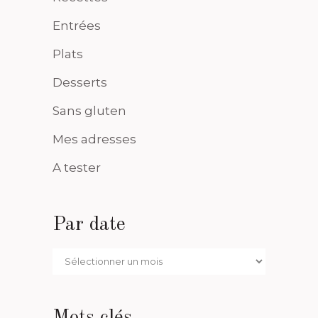
Entrées
Plats
Desserts
Sans gluten
Mes adresses
A tester
Par date
Par
date
Mots clés