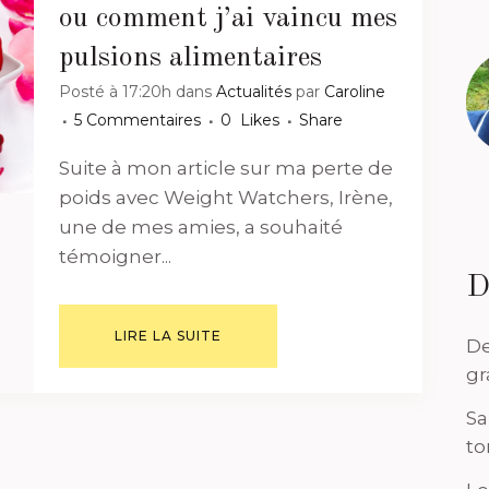
ou comment j’ai vaincu mes
pulsions alimentaires
Posté à 17:20h
dans
Actualités
par
Caroline
5 Commentaires
0
Likes
Share
Suite à mon article sur ma perte de
poids avec Weight Watchers, Irène,
une de mes amies, a souhaité
témoigner...
D
LIRE LA SUITE
De
gr
Sa
to