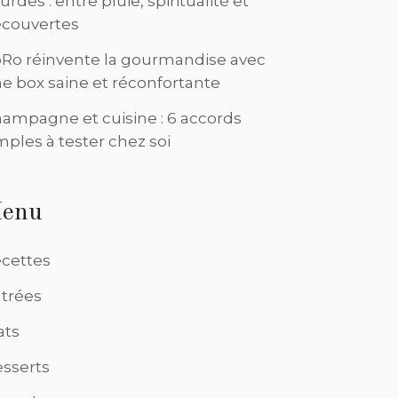
urdes : entre pluie, spiritualité et
couvertes
Ro réinvente la gourmandise avec
e box saine et réconfortante
ampagne et cuisine : 6 accords
mples à tester chez soi
enu
cettes
trées
ats
sserts