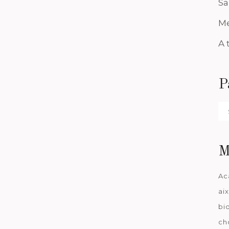
Sa
Me
A 
P
Pa
da
M
Ac
ai
bi
ch