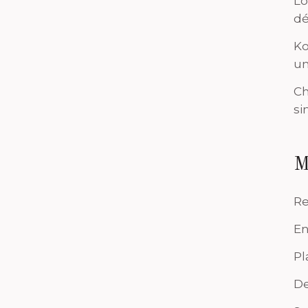
Lo
dé
Ko
un
Ch
si
M
Re
En
Pl
De