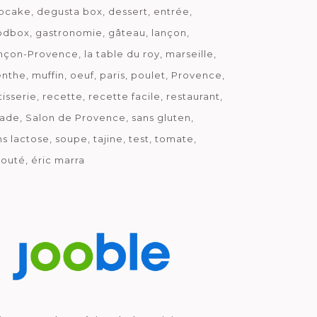
pcake
degusta box
dessert
entrée
odbox
gastronomie
gâteau
lançon
nçon-Provence
la table du roy
marseille
nthe
muffin
oeuf
paris
poulet
Provence
tisserie
recette
recette facile
restaurant
lade
Salon de Provence
sans gluten
ns lactose
soupe
tajine
test
tomate
louté
éric marra