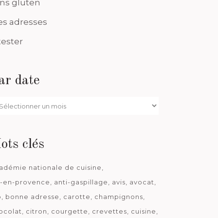
ns gluten
s adresses
tester
ar date
r
te
ots clés
adémie nationale de cuisine
x-en-provence
anti-gaspillage
avis
avocat
o
bonne adresse
carotte
champignons
ocolat
citron
courgette
crevettes
cuisine