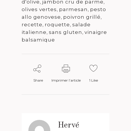
d'olive
,
jambon cru de parme
,
olives vertes
,
parmesan
,
pesto
allo genovese
,
poivron grillé
,
recette
,
roquette
,
salade
italienne
,
sans gluten
,
vinaigre
balsamique
Share
Imprimer l’article
1
Like
Hervé