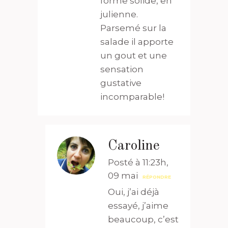
forme solide, en
julienne.
Parsemé sur la
salade il apporte
un gout et une
sensation
gustative
incomparable!
Caroline
Posté à 11:23h,
09 mai
RÉPONDRE
Oui, j’ai déjà
essayé, j’aime
beaucoup, c’est