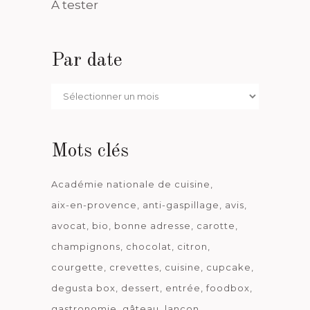
A tester
Par date
Par
date
Mots clés
Académie nationale de cuisine
aix-en-provence
anti-gaspillage
avis
avocat
bio
bonne adresse
carotte
champignons
chocolat
citron
courgette
crevettes
cuisine
cupcake
degusta box
dessert
entrée
foodbox
gastronomie
gâteau
lançon