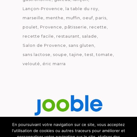
Lançon-Provence
la table du roy
marseille
menthe
muffin
oeuf
paris
poulet
Provence
pâtisserie
recette
recette facile
restaurant
salade
Salon de Provence
sans gluten
sans lactose
soupe
tajine
test
tomate
velouté
éric marra
En poursuivant votre navigation sur ce site, vous acceptez
l'utilisation de cookies ou autres traceurs pour améliorer et
Découvrez le métier de la cuisine.
personnaliser votre navigation sur le site, réaliser des