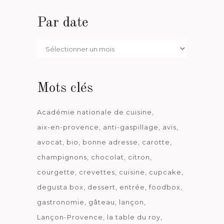
Par date
Par
date
Mots clés
Académie nationale de cuisine
aix-en-provence
anti-gaspillage
avis
avocat
bio
bonne adresse
carotte
champignons
chocolat
citron
courgette
crevettes
cuisine
cupcake
degusta box
dessert
entrée
foodbox
gastronomie
gâteau
lançon
Lançon-Provence
la table du roy