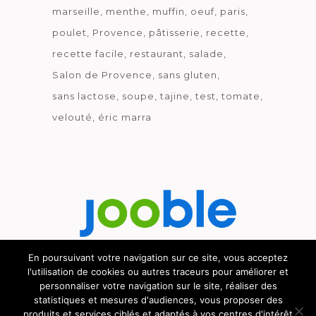
marseille
menthe
muffin
oeuf
paris
poulet
Provence
pâtisserie
recette
recette facile
restaurant
salade
Salon de Provence
sans gluten
sans lactose
soupe
tajine
test
tomate
velouté
éric marra
En poursuivant votre navigation sur ce site, vous acceptez
l'utilisation de cookies ou autres traceurs pour améliorer et
Découvrez le métier de la cuisine.
personnaliser votre navigation sur le site, réaliser des
statistiques et mesures d'audiences, vous proposer des
produits et services ciblés et adaptés à vos centres d'intérêt