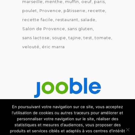
marseille
menthe
muffin
oeuf
paris
poulet
Provence
pâtisserie
recette
recette facile
restaurant
salade
Salon de Provence
sans gluten
sans lactose
soupe
tajine
test
tomate
velouté
éric marra
En poursuivant votre navigation sur ce site, vous acceptez
l'utilisation de cookies ou autres traceurs pour améliorer et
Découvrez le métier de la cuisine.
personnaliser votre navigation sur le site, réaliser des
statistiques et mesures d'audiences, vous proposer des
produits et services ciblés et adaptés à vos centres d'intérêt