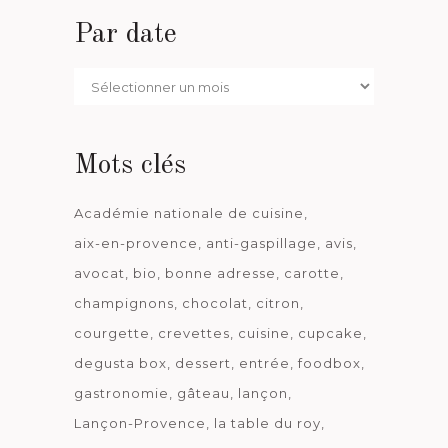
Par date
Par
date
Mots clés
Académie nationale de cuisine
aix-en-provence
anti-gaspillage
avis
avocat
bio
bonne adresse
carotte
champignons
chocolat
citron
courgette
crevettes
cuisine
cupcake
degusta box
dessert
entrée
foodbox
gastronomie
gâteau
lançon
Lançon-Provence
la table du roy