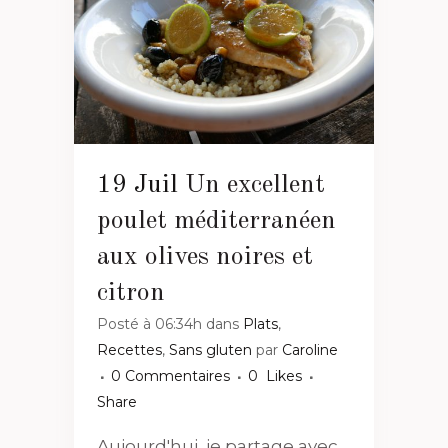
19 Juil
Un excellent
poulet méditerranéen
aux olives noires et
citron
Posté à 06:34h
dans
Plats
,
Recettes
,
Sans gluten
par
Caroline
0 Commentaires
0
Likes
Share
Aujourd'hui, je partage avec