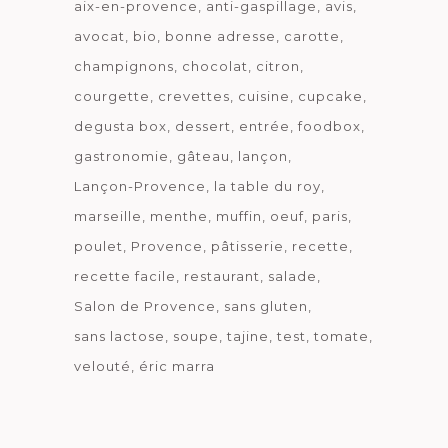
aix-en-provence
anti-gaspillage
avis
avocat
bio
bonne adresse
carotte
champignons
chocolat
citron
courgette
crevettes
cuisine
cupcake
degusta box
dessert
entrée
foodbox
gastronomie
gâteau
lançon
Lançon-Provence
la table du roy
marseille
menthe
muffin
oeuf
paris
poulet
Provence
pâtisserie
recette
recette facile
restaurant
salade
Salon de Provence
sans gluten
sans lactose
soupe
tajine
test
tomate
velouté
éric marra