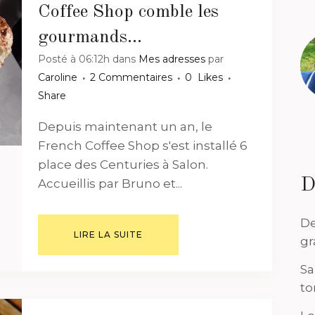
Coffee Shop comble les
gourmands…
Posté à 06:12h
dans
Mes adresses
par
Caroline
2 Commentaires
0
Likes
Share
Depuis maintenant un an, le
French Coffee Shop s'est installé 6
place des Centuries à Salon.
D
Accueillis par Bruno et...
De
LIRE LA SUITE
gr
Sa
to