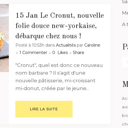
Sa
Me
15 Jan
Le Cronut, nouvelle
A 
folie douce new-yorkaise,
débarque chez nous !
Posté à 10:53h
dans
Actualités
par
Caroline
P
1 Commenter
0
Likes
Share
Pa
"Cronut", quel est donc ce nouveau
da
nom barbare ? Il s'agit d'une
nouvelle pâtisserie, mi-croissant
M
mi-donut, créée par le jeune...
Ac
ai
LIRE LA SUITE
bi
ch