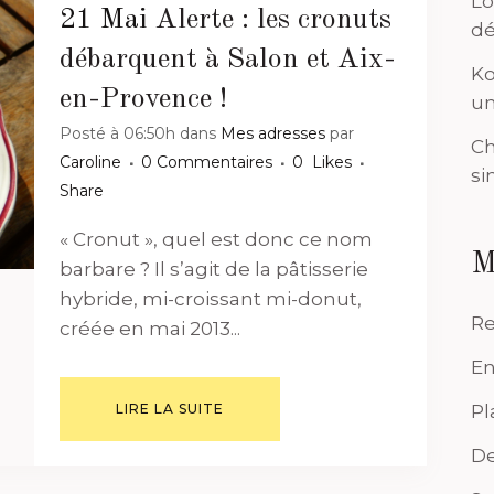
Lo
21 Mai
Alerte : les cronuts
dé
débarquent à Salon et Aix-
Ko
en-Provence !
un
Posté à 06:50h
dans
Mes adresses
par
Ch
Caroline
0 Commentaires
0
Likes
si
Share
« Cronut », quel est donc ce nom
M
barbare ? Il s’agit de la pâtisserie
hybride, mi-croissant mi-donut,
Re
créée en mai 2013...
En
LIRE LA SUITE
Pl
De