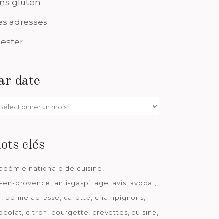
ns gluten
s adresses
tester
ar date
r
te
ots clés
adémie nationale de cuisine
x-en-provence
anti-gaspillage
avis
avocat
o
bonne adresse
carotte
champignons
ocolat
citron
courgette
crevettes
cuisine