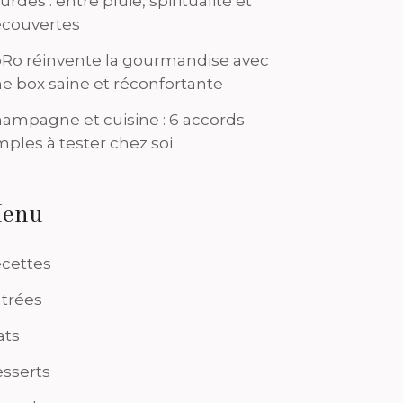
urdes : entre pluie, spiritualité et
couvertes
Ro réinvente la gourmandise avec
e box saine et réconfortante
ampagne et cuisine : 6 accords
mples à tester chez soi
enu
cettes
trées
ats
sserts