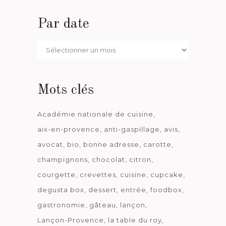
Par date
Par
date
Mots clés
Académie nationale de cuisine
aix-en-provence
anti-gaspillage
avis
avocat
bio
bonne adresse
carotte
champignons
chocolat
citron
courgette
crevettes
cuisine
cupcake
degusta box
dessert
entrée
foodbox
gastronomie
gâteau
lançon
Lançon-Provence
la table du roy