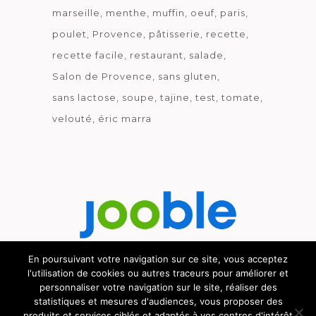
marseille
menthe
muffin
oeuf
paris
poulet
Provence
pâtisserie
recette
recette facile
restaurant
salade
Salon de Provence
sans gluten
sans lactose
soupe
tajine
test
tomate
velouté
éric marra
En poursuivant votre navigation sur ce site, vous acceptez
l'utilisation de cookies ou autres traceurs pour améliorer et
Découvrez le métier de la cuisine.
personnaliser votre navigation sur le site, réaliser des
statistiques et mesures d'audiences, vous proposer des
produits et services ciblés et adaptés à vos centres d'intérêt